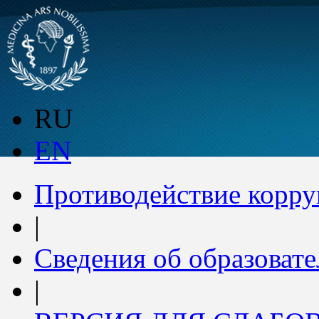
RU
EN
Противодействие корр
|
Сведения об образоват
|