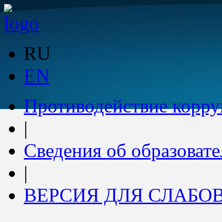
RU
EN
Противодействие корр
|
Сведения об образоват
|
ВЕРСИЯ ДЛЯ СЛАБ