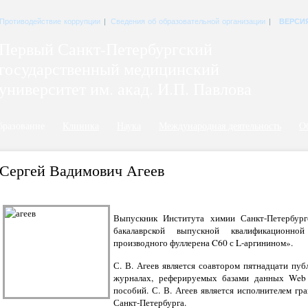
Противодействие коррупции
|
Сведения об образовательной организации
|
ВЕРСИ
Первый Санкт-Петербургский
государственный медицинский
университет им. акад. И.П. Павлова
бразование
Клиника
Наука
Международная деятельность
О
Сергей Вадимович Агеев
Выпускник Института химии Санкт-Петербургс
бакалаврской выпускной квалификационно
производного фуллерена C60 с L-аргинином».
С. В. Агеев является соавтором пятнадцати п
журналах, реферируемых базами данных Web 
пособий. С. В. Агеев является исполнителем г
Санкт-Петербурга.