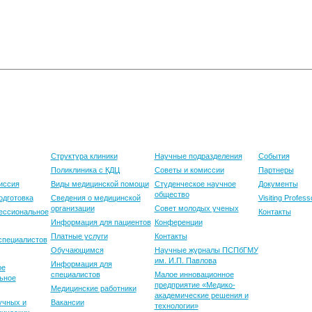
е
Клиника
Наука
Международ
деятельност
Структура клиники
Научные подразделения
События
Поликлиника с КДЦ
Советы и комиссии
Партнеры
иссия
Виды медицинской помощи
Студенческое научное
Документы
общество
одготовка
Сведения о медицинской
Visiting Profess
организации
Совет молодых ученых
ессиональное
Контакты
Информация для пациентов
Конференции
Платные услуги
Контакты
специалистов
Обучающимся
Научные журналы ПСПбГМУ
им. И.П. Павлова
Информация для
ое
специалистов
Малое инновационное
ьное
предприятие «Медико-
Медицинские работники
академические решения и
учных и
Вакансии
технологии»