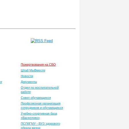
ная
Общественная жизнь
ь
Пожертвования на СВО
Штаб МыВместе
Новости
or
Документы
Отдел по воспитательной
работе
Совет обучающихся
Профсоюзная организация
сотрудников и обучающихся
Учебно-спортивная база
«Васкелово»
ПСПбГМУ - ВУЗ здорового
образа жизни