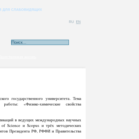
Я ДЛЯ СЛАБОВИДЯЩИХ
RU
EN
бщественная жизнь
кого государственного университета. Тема
й работы: «Физико-химические свойства
убликаций в ведущих международных научных
of Science и Scopus и трёх методических
рантов Президента РФ, РФФИ и Правительства