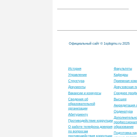
Официальный сайт © 1spbgmu.ru 2025
Университет
Образовани
История
Факультеты
Управление
Кафедры
Структура
Приемная ком
Документы
Довузовская п
Вакансии и конкурсы
Среднее проф
Сведения об
Высшее
образовательной
Аккредитация 
организации
Ординатура
Абитуриенту
Дополнительн
Противодействие коррупции
профессионал
О работе телефона доверия
образование
по вопросам
Подготовка на
противодействия коррупции