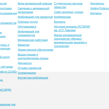
иссия
Виды медицинской помощи
Студенческое научное
Документы
общество
одготовка
Сведения о медицинской
Visiting Profess
организации
Совет молодых ученых
ессиональное
Контакты
Информация для пациентов
Конференции
Платные услуги
Контакты
специалистов
Обучающимся
Научные журналы ПСПбГМУ
им. И.П. Павлова
Информация для
ое
специалистов
Малое инновационное
ьное
предприятие «Медико-
Медицинские работники
академические решения и
учных и
Вакансии
технологии»
гических
Лекарственное обеспечение
Вышестоящие и
й центр
контролирующие органы
Документы
 обучение
Отзывы пациентов
ей по COVID-
Телемедицина
Контактная информация
да
 ФИСФРДО
риемная для