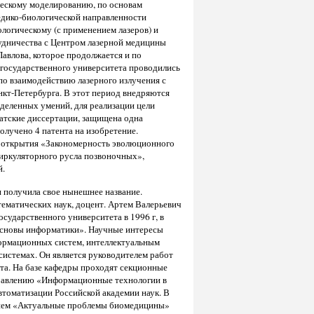
ческому моделированию, по основам
едико-биологической направленности
логическому (с применением лазеров) и
дничества с Центром лазерной медицины
Павлова, которое продолжается и по
 государственного университета проводились
по взаимодействию лазерного излучения с
кт-Петербурга. В этот период внедряются
еленных умений, для реализации цели
атские диссертации, защищена одна
получено 4 патента на изобретение.
 открытия «Закономерность эволюционного
иркуляторного русла позвоночных»,
й.
 получила свое нынешнее название.
тематических наук, доцент. Артем Валерьевич
сударственного университета в 1996 г, в
основы информатики». Научные интересы
ормационных систем, интеллектуальным
истемах. Он является руководителем работ
та. На базе кафедры проходят секционные
равлению «Информационные технологии в
томатизации Российской академии наук. В
тием «Актуальные проблемы биомедицины»