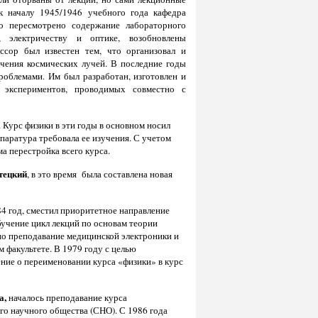
к началу 1945/1946 учебного года кафедра
о пересмотрено содержание лабораторного
, электричеству и оптике, возобновлены
ссор был известен тем, что организовал и
учения космических лучей. В последние годы
облемами. Им был разработан, изготовлен и
 экспериментов, проводимых совместно с
. Курс физики в эти годы в основном носил
паратура требовала ее изучения. С учетом
а перестройка всего курса.
тецкий
, в это время была составлена новая
4 год, сместил приоритетное направление
бучение цикл лекций по основам теории
но преподавание медицинской электроники и
 факультете. В 1979 году с целью
ие о переименовании курса «физики» в курс
а,
началось преподавание курса
го научного общества (СНО). С 1986 года