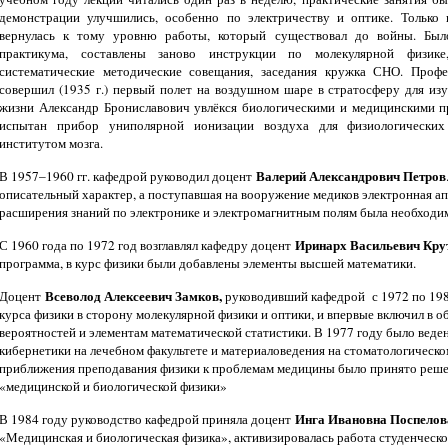
демонстрации улучшились, особенно по электричеству и оптике. Только 
вернулась к тому уровню работы, который существовал до войны. Был
практикума, составлены заново инструкции по молекулярной физике
систематические методические совещания, заседания кружка СНО. Профе
совершил (1935 г.) первый полет на воздушном шаре в стратосферу для из
жизни Александр Брониславович увлёкся биологическими и медицинскими пр
испытан прибор униполярной ионизации воздуха для физиологических
институтом мозга.
Валерий Александрович Петров
В 1957–1960 гг. кафедрой руководил доцент
описательный характер, а поступавшая на вооружение медиков электронная ап
расширения знаний по электронике и электромагнитным полям была необходим
Иринарх Васильевич Кру
С 1960 года по 1972 год возглавлял кафедру доцент
программа, в курс физики были добавлены элементы высшей математики.
Всеволод Алексеевич Замков,
Доцент
руководивший кафедрой с 1972 по 198
курса физики в сторону молекулярной физики и оптики, и впервые включил в о
вероятностей и элементам математической статистики. В 1977 году было веде
кибернетики на лечебном факультете и материаловедения на стоматологическом
приближения преподавания физики к проблемам медицины было принято решен
«медицинской и биологической физики»
Инга Ивановна Поспелов
В 1984 году руководство кафедрой приняла доцент
«Медицинская и биологическая физика», активизировалась работа студенческо