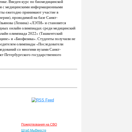
тике. Введен курс по биомедицинской
тся с медицинскими информационными
енты ежегодно принимают участие в
ерии), проводимой на базе Санкт-
Ульянова (Ленина) «ЛЭТИ» и становятся
одных онлайн олимпиадах среди медицинский
нлайн олимпиада 2022» (Ташкентский
цине» и «Биофизика». Студенты получили не
Победителем олимпиады «Последователи
едований со многими вузами Санкт-
т-Петербургского государственного
ная
Общественная жизнь
ь
Пожертвования на СВО
Штаб МыВместе