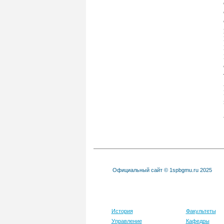
Официальный сайт © 1spbgmu.ru 2025
Университет
Образовани
История
Факультеты
Управление
Кафедры