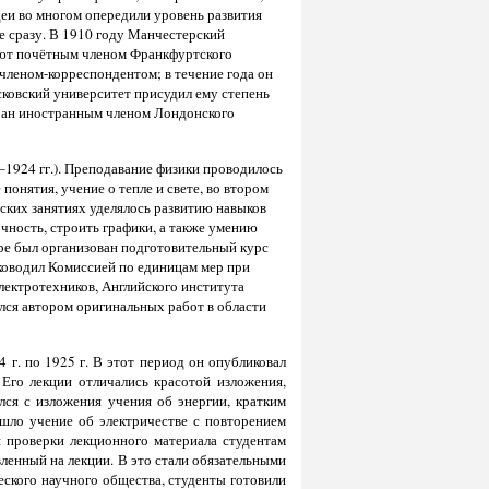
деи во многом опередили уровень развития
не сразу. В 1910 году Манчестерский
рают почётным членом Франкфуртского
 членом-корреспондентом; в течение года он
сковский университет присудил ему степень
бран иностранным членом Лондонского
1924 гг.). Преподавание физики проводилось
онятия, учение о тепле и свете, во втором
еских занятиях уделялось развитию навыков
чность, строить графики, а также умению
ре был организован подготовительный курс
оводил Комиссией по единицам мер при
ектротехников, Английского института
лся автором оригинальных работ в области
 г. по 1925 г. В этот период он опубликовал
 Его лекции отличались красотой изложения,
ся с изложения учения об энергии, кратким
 шло учение об электричестве с повторением
 проверки лекционного материала студентам
вленный на лекции.
В это стали обязательными
еского научного общества, студенты готовили