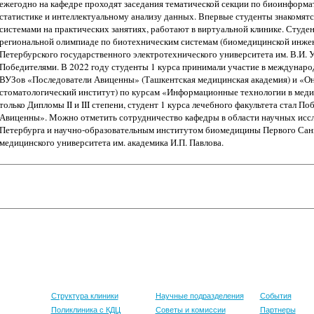
ежегодно на кафедре проходят заседания тематической секции по биоинформа
статистике и интеллектуальному анализу данных. Впервые студенты знакомя
системами на практических занятиях, работают в виртуальной клинике. Студ
региональной олимпиаде по биотехническим системам (биомедицинской инжен
Петербурского государственного электротехнического университета им. В.И. 
Победителями. В 2022 году студенты 1 курса принимали участие в междунар
ВУЗов «Последователи Авиценны» (Ташкентская медицинская академия) и «О
стоматологический институт) по курсам «Информационные технологии в меди
только Дипломы II и III степени, студент 1 курса лечебного факультета стал 
Авиценны». Можно отметить сотрудничество кафедры в области научных иссл
Петербурга и научно-образовательным институтом биомедицины Первого Санк
медицинского университета им. академика И.П. Павлова.
е
Клиника
Наука
Международ
деятельност
Структура клиники
Научные подразделения
События
Поликлиника с КДЦ
Советы и комиссии
Партнеры