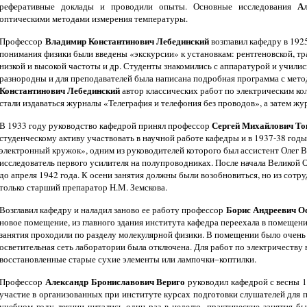
А
реферативные доклады и проводили опыты. Основные исследования
оптическими методами измерения температуры.
Владимир Константинович Лебединский
Профессор
возглавил кафедру в 1925
понимания физики были введены «экскурсии» к установкам: рентгеновской, т
низкой и высокой частоты и др. Студенты знакомились с аппаратурой и учили
разнородны и для преподавателей была написана подробная программа с мето
Константинович Лебединский
автор классических работ по электрическим ко
стали издаваться журналы «Телеграфия и телефония без проводов», а затем жу
Сергей Михайлович То
В 1933 году руководство кафедрой принял профессор
студенческому активу участвовать в научной работе кафедры и в 1937-38 го
электронный кружок», одним из руководителей которого был ассистент Олег 
исследователь первого усилителя на полупроводниках. После начала Великой
до апреля 1942 года. К осени занятия должны были возобновиться, но из сотр
только старший препаратор Н.М. Земскова.
Борис Андреевич О
Возглавил кафедру и наладил заново ее работу профессор
новое помещение, из главного здания института кафедра переехала в помещени
занятия проходили по разделу молекулярной физики. В помещении было очень 
осветительная сеть лаборатории была отключена. Для работ по электричеству 
восстановленные старые сухие элементы или лампочки–коптилки.
Александр Брониславович Вериго
Профессор
руководил кафедрой с весны 1
участие в организованных при институте курсах подготовки слушателей для 
учебном году лекции читались один раз в неделю, практические занятия б