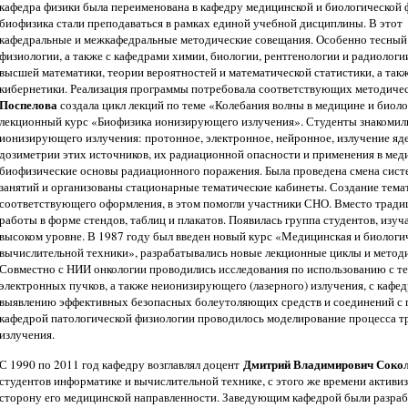
кафедра физики была переименована в кафедру медицинской и биологической 
биофизика стали преподаваться в рамках единой учебной дисциплины. В это
кафедральные и межкафедральные методические совещания. Особенно тесный 
физиологии, а также с кафедрами химии, биологии, рентгенологии и радиологи
высшей математики, теории вероятностей и математической статистики, а так
кибернетики. Реализация программы потребовала соответствующих методичес
Поспелова
создала цикл лекций по теме «Колебания волны в медицине и биол
лекционный курс «Биофизика ионизирующего излучения». Студенты знакомил
ионизирующего излучения: протонное, электронное, нейронное, излучение яд
дозиметрии этих источников, их радиационной опасности и применения в меди
биофизические основы радиационного поражения. Была проведена смена сис
занятий и организованы стационарные тематические кабинеты. Создание тема
соответствующего оформления, в этом помогли участники СНО. Вместо трад
работы в форме стендов, таблиц и плакатов. Появилась группа студентов, из
высоком уровне. В 1987 году был введен новый курс «Медицинская и биологи
вычислительной техники», разрабатывались новые лекционные циклы и методи
Совместно с НИИ онкологии проводились исследования по использованию с те
электронных пучков, а также неионизирующего (лазерного) излучения, с кафе
выявлению эффективных безопасных болеутоляющих средств и соединений с 
кафедрой патологической физиологии проводилось моделирование процесса 
излучения.
Дмитрий Владимирович Соко
С 1990 по 2011 год кафедру возглавлял доцент
студентов информатике и вычислительной технике, с этого же времени активиз
сторону его медицинской направленности. Заведующим кафедрой были разраб