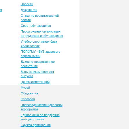
Новости
or
Документы
Отдел по воспитательной
работе
Совет обучающихся
Профсоюзная организация
сотрудников и обучающихся
Учебно-спортивная база
«Васкелово»
ПСПбГМУ - ВУЗ здорового
образа жизни
Духовно-нравственное
воспитание
Выпускникам всех лет
выпуска
Центр компетенций
Музей
Общежития
Столовая
Противодействие идеологии
терроризма
Единое окно по поддержке
молодых семей
Служба примирения