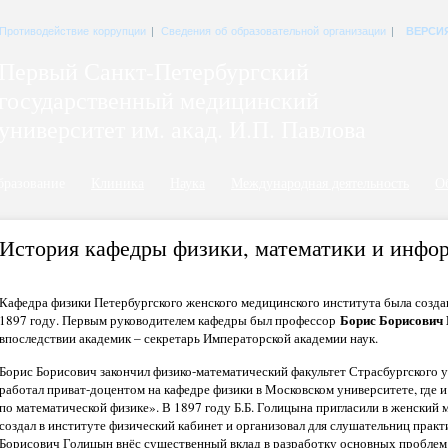
Противодействие коррупции
|
Сведения об образовательной организации
|
ВЕРСИ
Первый Санкт-Петербургский
государственный медицинский
университет им. акад. И.П. Павлова
бразование
Клиника
Наука
Международная деятельность
О
История кафедры физики, математики и инфо
Кафедра физики Петербургского женского медицинского института была созда
Борис Борисович 
1897 году. Первым руководителем кафедры был профессор
впоследствии академик – секретарь Императорской академии наук.
Борис Борисович закончил физико-математический факультет Страсбургского у
работал приват-доцентом на кафедре физики в Московском университете, где 
по математической физике». В 1897 году Б.Б. Голицына пригласили в женский 
создал в институте физический кабинет и организовал для слушательниц практ
Борисович Голицын внёс существенный вклад в разработку основных проблем 