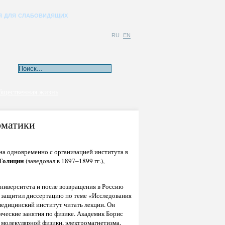
Я ДЛЯ СЛАБОВИДЯЩИХ
RU
EN
бщественная жизнь
рматики
на одновременно с организацией института в
Голицин
(заведовал в 1897–1899 гг.),
ниверситета и после возвращения в Россию
и защитил диссертацию по теме «Исследования
медицинский институт читать лекции. Он
ические занятия по физике. Академик Борис
молекулярной физики, электромагнетизма,