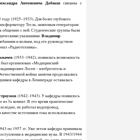
лександра Антоновича Добиаш
связаны с
 году (1925–1933). Для более глубокого
рансформатору Тесла, ламповым генераторам
сь общению с ней. Студенческие группы были
Владимир
дическими указаниями.
лебаниям и волнам, под его руководством
рнал «Радиотехника».
кмачев
(1933–1942), появилась возможность
ды был организован «Медицинский
Владимирович Лосев – изобретатель и
 Отечественной войны занятия продолжались
удников кафедры в Ленинграде оставалась
строумов
(1942–1943). У кафедры появилось
е из 3х комнат. В это время практические
холодно, не работал водопровод,
в качестве источников тока использовались
943 по 1957 гг. Уже летом кафедра принимала
поступления в медицинские вузы. В 1943/1944
ыли оторваны от лекций, но сами лекционные