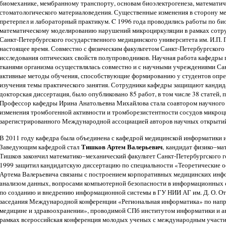
биомеханике, мембранному транспорту, основам биоэлектрогенеза, математи
стоматологического материаловедения. Существенные изменения в сторону м
претерпел и лабораторный практикум. C 1996 года проводились работы по био
математическому моделированию нарушений микроциркуляции в рамках сотру
Санкт-Петербургского государственного медицинского университета им. И.П. 
настоящее время. Совместно с физическим факультетом Санкт-Петербургского
исследования оптических свойств полупроводников. Научная работа кафедры 
тканями организма осуществлялась совместно и с научными учреждениями Сан
активные методы обучения, способствующие формированию у студентов опред
изучения темы практического занятия. Сотрудники кафедры защищают кандид
докторская диссертация, было опубликовано 85 работ, в том числе 38 статей, 
Профессор кафедры Ирина Анатольевна Михайлова стала соавтором научного
изменения тромбогенной активности и тромборезистентности сосудов микроц
зарегистрированного Международной ассоциацией авторов научных открыти
В 2011 году кафедра была объединена с кафедрой медицинской информатики и
Тишков Артем Валерьевич
Заведующим кафедрой стал
, кандидат физико–ма
Тишков закончил математико–механический факультет Санкт-Петербургского го
1999 защитил кандидатскую диссертацию по специальности «Теоретические 
Артема Валерьевича связаны с построением корпоративных медицинских инф
анализом данных, вопросами компьютерной безопасности в информационных с
по созданию и внедрению информационной системы в ГУ НИИ АГ им. Д. О. От
заседания Международной конференции «Региональная информатика» по нап
медицине и здравоохранении», проводимой СПб институтом информатики и ав
рамках всероссийская конференция молодых ученых с международным учас