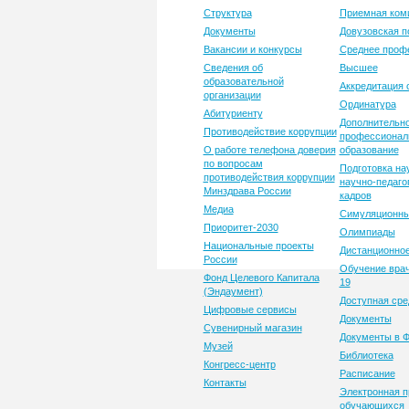
Структура
Приемная ком
Документы
Довузовская п
Вакансии и конкурсы
Среднее проф
Сведения об
Высшее
образовательной
Аккредитация 
организации
Ординатура
Абитуриенту
Дополнительн
Противодействие коррупции
профессионал
О работе телефона доверия
образование
по вопросам
Подготовка на
противодействия коррупции
научно-педаго
Минздрава России
кадров
Медиа
Симуляционны
Приоритет-2030
Олимпиады
Национальные проекты
Дистанционное
России
Обучение врач
Фонд Целевого Капитала
19
(Эндаумент)
Доступная сре
Цифровые сервисы
Документы
Сувенирный магазин
Документы в
Музей
Библиотека
Конгресс-центр
Расписание
Контакты
Электронная п
обучающихся