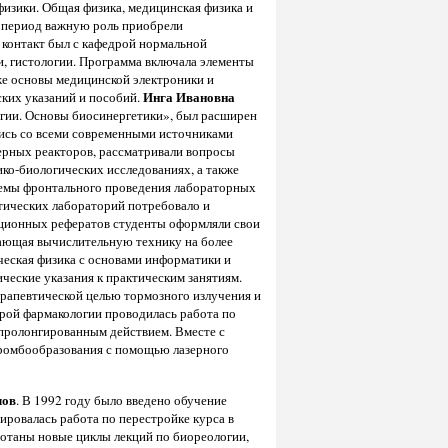
физики. Общая физика, медицинская физика и
т период важную роль приобрели
контакт был с кафедрой нормальной
и, гистологии. Программа включала элементы
же основы медицинской электроники и
Инга Ивановна
ких указаний и пособий.
огии. Основы биосинергетики», был расширен
ись со всеми современными источниками
ерных реакторов, рассматривали вопросы
ко-биологических исследованиях, а также
темы фронтального проведения лабораторных
тических лабораторий потребовало и
иционных рефератов студенты оформляли свои
учающая вычислительную технику на более
ческая физика с основами информатики и
ческие указания к практическим занятиям.
рапевтической целью тормозного излучения и
дрой фармакологии проводилась работа по
пролонгированным действием. Вместе с
тромбообразования с помощью лазерного
лов
. В 1992 году было введено обучение
ировалась работа по перестройке курса в
отаны новые циклы лекций по биореологии,