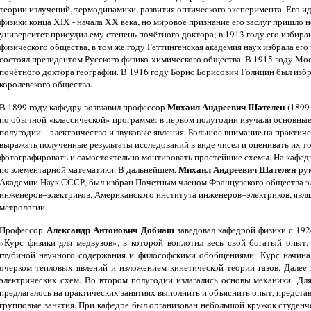
теории излучений, термодинамики, развития оптического эксперимента. Его и
физики конца XIX - начала XX века, но мировое признание его заслуг пришло 
университет присудил ему степень почётного доктора; в 1913 году его изби
физического общества, в том же году Геттингенская академия наук избрала его
состоял президентом Русского физико-химического общества. В 1915 году Мо
почётного доктора географии. В 1916 году Борис Борисович Голицин был из
королевского общества.
Михаил Андреевич Шателен
В 1899 году кафедру возглавил профессор
(1899–
по обычной «классической» программе: в первом полугодии изучали основные п
полугодии – электричество и звуковые явления. Большое внимание на практич
выражать полученные результаты исследований в виде чисел и оценивать их то
фотографировать и самостоятельно монтировать простейшие схемы. На кафед
Михаил Андреевич Шателен
по элементарной математики. В дальнейшем,
рук
Академии Наук СССР, был избран Почетным членом Французского общества эл
инженеров–электриков, Американского института инженеров–электриков, явля
метрологии.
Александр Антонович Добиаш
Профессор
заведовал кафедрой физики с 1924
«Курс физики для медвузов», в которой воплотил весь свой богатый опыт.
глубиной научного содержания и философскими обобщениями. Курс начинал
очерком тепловых явлений и изложением кинетической теории газов. Далее
электрических схем. Во втором полугодии излагались основы механики.
Для
предлагалось на практических занятиях выполнить и объяснить опыт, предста
групповые занятия. При кафедре был организован небольшой кружок студенч