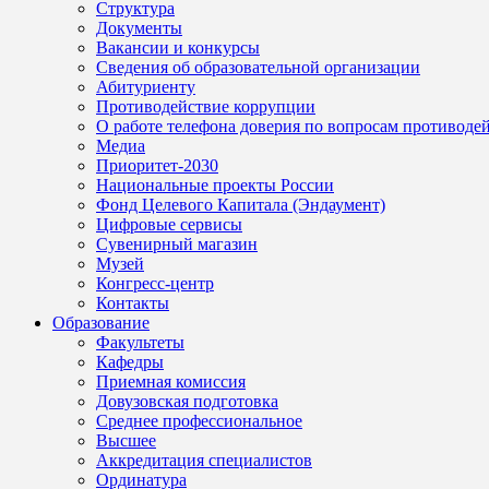
Структура
Документы
Вакансии и конкурсы
Сведения об образовательной организации
Абитуриенту
Противодействие коррупции
О работе телефона доверия по вопросам противоде
Медиа
Приоритет-2030
Национальные проекты России
Фонд Целевого Капитала (Эндаумент)
Цифровые сервисы
Сувенирный магазин
Музей
Конгресс-центр
Контакты
Образование
Факультеты
Кафедры
Приемная комиссия
Довузовская подготовка
Среднее профессиональное
Высшее
Аккредитация специалистов
Ординатура