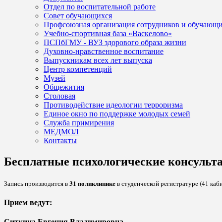
Отдел по воспитательной работе
Совет обучающихся
Профсоюзная организация сотрудников и обучающ
Учебно-спортивная база «Васкелово»
ПСПбГМУ - ВУЗ здорового образа жизни
Духовно-нравственное воспитание
Выпускникам всех лет выпуска
Центр компетенций
Музей
Общежития
Столовая
Противодействие идеологии терроризма
Единое окно по поддержке молодых семей
Служба примирения
МЕДМОЛ
Контакты
Бесплатные психологические консульта
31 поликлинике
Запись производится в
в студенческой регистратуре (41 каб
Прием ведут:
Ситкина Евгения Владимировна