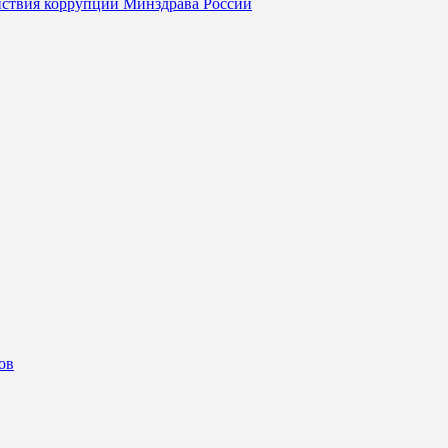
йствия коррупции Минздрава России
ов