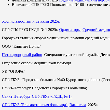
Женская консультация №19
средний медицинский персон
Внимание! СПБ ГБУЗ Поликлиника №100 - совмещение с
Хоспис взрослый и детский 2025г.
СПб СПб ГБУЗ ГКДЦ № 1 2025г.
Ординаторы
Средний медиц
Городская станция скорой медицинской помощи средний мед
ООО "Капитал Полис"
Петродворцовый район
Специалист участковой службы. Детск
Отделение скорой медицинской помощи
УК "ОПОРА"
СПб ГБУЗ «Городская больница №40 Курортного района» (Сест
Санкт-Петербург Введенская городская больница;
Санкт-Петербург СПб ГБУЗ «ГКДЦ № 1»
СПб ГБУЗ "Елизаветинская больница"
Вакансии
2025г.