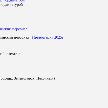
ал
;
ординаторы
 ординатурой
инский персонал
ицинский персонал
Презентация 2025г
ий стоматолог.
рорецк, Зеленогорск, Песочный)