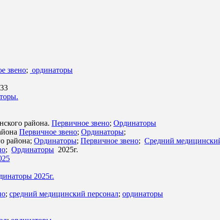
е звено
;
ординаторы
№33
торы.
нского района.
Первичное звено
;
Ординаторы
айона
Первичное звено
;
Ординаторы
;
о района;
Ординаторы
;
Первичное звено
;
Средний медицинский
но
;
Ординаторы
2025г.
025
динаторы 2025г.
но
;
средний медицинский персонал
;
ординаторы