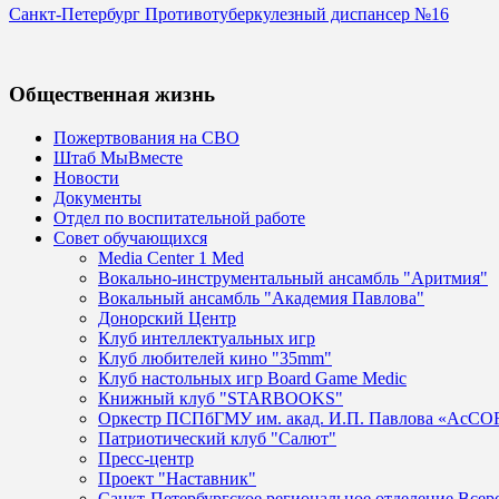
Санкт-Петербург Противотуберкулезный диспансер №16
Общественная жизнь
Пожертвования на СВО
Штаб МыВместе
Новости
Документы
Отдел по воспитательной работе
Совет обучающихся
Media Center 1 Med
Вокально-инструментальный ансамбль "Аритмия"
Вокальный ансамбль "Академия Павлова"
Донорский Центр
Клуб интеллектуальных игр
Клуб любителей кино "35mm"
Клуб настольных игр Board Game Medic
Книжный клуб "STARBOOKS"
Оркестр ПСПбГМУ им. акад. И.П. Павлова «AcCO
Патриотический клуб "Салют"
Пресс-центр
Проект "Наставник"
Санкт-Петербургское региональное отделение Все