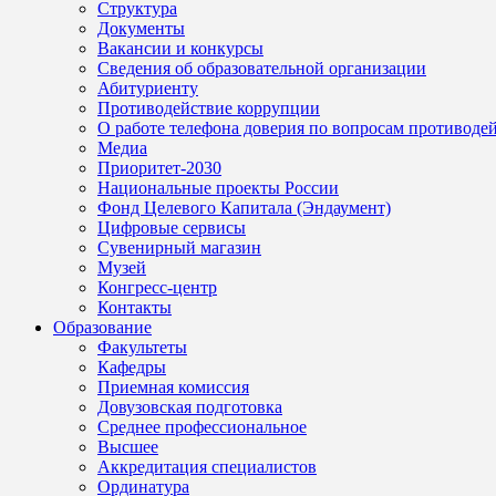
Структура
Документы
Вакансии и конкурсы
Сведения об образовательной организации
Абитуриенту
Противодействие коррупции
О работе телефона доверия по вопросам противоде
Медиа
Приоритет-2030
Национальные проекты России
Фонд Целевого Капитала (Эндаумент)
Цифровые сервисы
Сувенирный магазин
Музей
Конгресс-центр
Контакты
Образование
Факультеты
Кафедры
Приемная комиссия
Довузовская подготовка
Среднее профессиональное
Высшее
Аккредитация специалистов
Ординатура