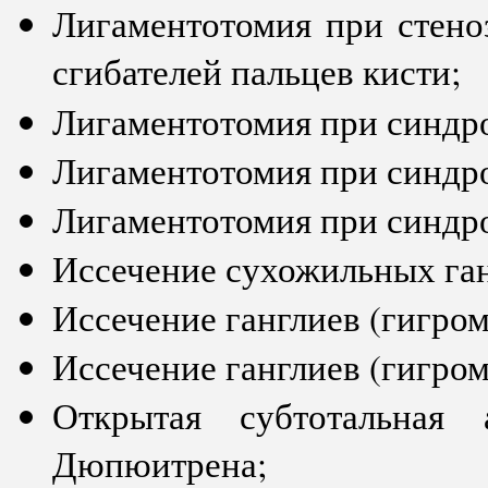
Лигаментотомия при стен
сгибателей пальцев кисти;
Лигаментотомия при синдро
Лигаментотомия при синдро
Лигаментотомия при синдр
Иссечение сухожильных ган
Иссечение ганглиев (гигром
Иссечение ганглиев (гигром
Открытая субтотальная 
Дюпюитрена;