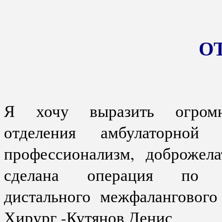
О
Я хочу выразить огромн
отделения
амбулаторно
профессионализм, доброжел
сделана операция по 
дистального
межфалангового 
Хирург -Кутянов Денис