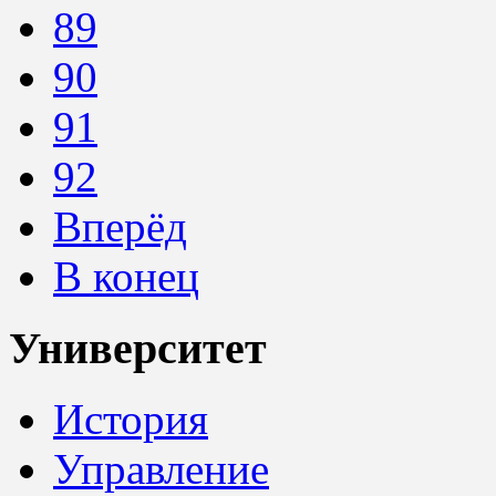
89
90
91
92
Вперёд
В конец
Университет
История
Управление