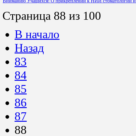
Вниманию Учащихся! О прикреплении к НИИ стоматологии и
Страница 88 из 100
В начало
Назад
83
84
85
86
87
88