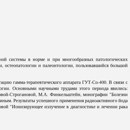
вной системы в норме и при многообразных патологических
ии, остеопатологии и палеонтологии, пользовавшийся большой
ацию гамма-терапевтического аппарата ГУТ-Со-400. В связи с
логии. Основными научными трудами этого периода явились:
ковой-Строгановой, М.А. Финкельштейн, монографии "Болезни
хлиным. Результаты успешного применения радиоактивного йода
овой "Ионизирующее излучение в диагностике и лечении рака