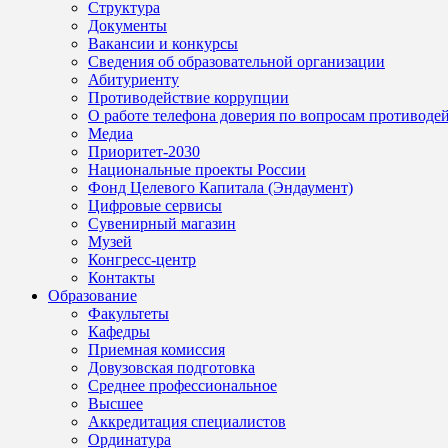
Структура
Документы
Вакансии и конкурсы
Сведения об образовательной организации
Абитуриенту
Противодействие коррупции
О работе телефона доверия по вопросам противоде
Медиа
Приоритет-2030
Национальные проекты России
Фонд Целевого Капитала (Эндаумент)
Цифровые сервисы
Сувенирный магазин
Музей
Конгресс-центр
Контакты
Образование
Факультеты
Кафедры
Приемная комиссия
Довузовская подготовка
Среднее профессиональное
Высшее
Аккредитация специалистов
Ординатура