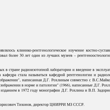
влялось клинико-рентгенологическое изучение костно-суста
овал более 30 лет один из лучших музеев – рентгеноостеолог
х в стране радиоизотопной лаборатории и введение в эксплуат
а кафедра стала называться кафедрой рентгенологии и радио
зображении", написанная Д.Г. Рохлиным совместно с В.С.Май
изображении в норме и патологии" (1966), написанные Д.Г. Ро
изданием в 1972 году монографии Д.Г. Рохлина и В.П. Задорн
н Борисович Тихонов, директор ЦНИРРИ МЗ СССР.