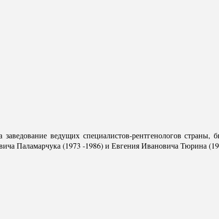
а заведование ведущих специалистов-рентгенологов страны, 
ча Паламарчука (1973 -1986) и Евгения Ивановича Тюрина (198