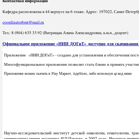
Контактная информация
Кафедра расположена в 44 корпусе на 6 этаже. Адрес: 197022, Санкт-Петербур
coordinatorbmt@mail.ru
Тел.: 8 (904) 635 33 92 (Витрищак Алина Александровна, к.м.н., доцент)
Официальное приложение «НИИ ДОГиТ» доступно для скачивания н
Приложение «НИИ ДОГиТ» - создано для установления и обеспечения пост
Многофункциональное приложение позволит стать ближе и принять участие 
Приложение можно скачать в Play Маркет, AppStore, либо используя qr-код ниже
Научно-исследовательский институт детской онкологии, гематологии, т
университета имени академика И.П.Павлова в 2007 году. Институт явля