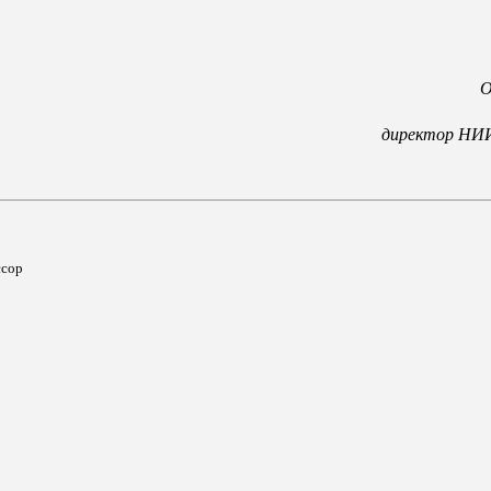
О
директор НИИ
ссор