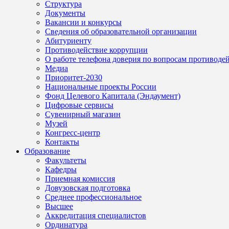
Структура
Документы
Вакансии и конкурсы
Сведения об образовательной организации
Абитуриенту
Противодействие коррупции
О работе телефона доверия по вопросам противоде
Медиа
Приоритет-2030
Национальные проекты России
Фонд Целевого Капитала (Эндаумент)
Цифровые сервисы
Сувенирный магазин
Музей
Конгресс-центр
Контакты
Образование
Факультеты
Кафедры
Приемная комиссия
Довузовская подготовка
Среднее профессиональное
Высшее
Аккредитация специалистов
Ординатура