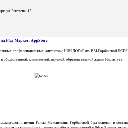
г, ул. Рентгена, 12.
а Play Маркет, AppStore
оянных профессиональных контактов с НИИ ДОГиТ им. Р.М.Горбачевой ПСПбГ
в общественной, клинической, научной, образовательной жизни Института.
рансплантологии имени Раисы Максимовны Горбачевой был основан в состав
ется одним из крупнейших научно-лечебных учреждений в РФ и Европе, ока