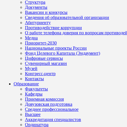
Структура
Документы
Вакансии и конкурсы
Сведения об образовательной организации
Абитуриенту
Противодействие коррупции
О работе телефона доверия по вопросам противоде
Медиа
Приоритет-2030
Национальные проекты России
Фонд Целевого Капитала (Эндаумент)
Цифровые сервисы
Сувенирный магазин
Музей
Конгресс-центр
Контакты
Образование
Факультеты
Кафедры
Приемная комиссия
Довузовская подготовка
Среднее профессиональное
Высшее
Аккредитация специалистов
Ординатура