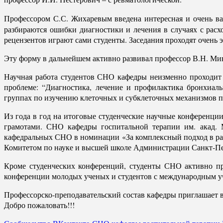
Профессором С.С. Жихаревым введена интересная и очень ва
разбираются ошибки диагностики и лечения в случаях с расх
рецензентов играют сами студенты. Заседания проходят очень 
Эту форму в дальнейшем активно развивал профессор В.Н. Мине
Научная работа студентов СНО кафедры неизменно проходит в
проблеме: “Диагностика, лечение и профилактика бронхиал
группах по изучению клеточных и субклеточных механизмов п
Из года в год на итоговые студенческие научные конференци
грамотами. СНО кафедры госпитальной терапии им. акад. 
кафедральных СНО в номинации «За комплексный подход в ра
Комитетом по науке и высшей школе Администрации Санкт-Пе
Кроме студенческих конференций, студенты СНО активно пр
конференции молодых ученых и студентов с международным уча
Профессорско-преподавательский состав кафедры приглашает 
Добро пожаловать!!!