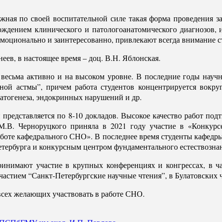
жная по своей воспитательной силе такая форма проведения з
ождением клинического и патологоанатомического диагнозов, и 
эмоционально и заинтересованно, привлекают всегда внимание ст
ев, в настоящее время – доц. В.Н. Яблонская.
есьма активно и на высоком уровне. В последние годы научно
ьной астмы”, причем работа студентов концентрируется вокру
атогенеза, эндокринных нарушений и др.
и представляется по 8-10 докладов. Высокое качество работ п
М.В. Черноруцкого приняла в 2021 году участие в «Конкур
боте кафедрального СНО». В последнее время студенты кафедры
тербурга и конкурсным центром фундаментального естествозна
инимают участие в крупных конференциях и конгрессах, в ч
стием “Санкт-Петербургские научные чтения”, в Булатовских ч
всех желающих участвовать в работе СНО.