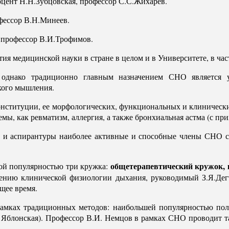
оцент Н.Н.Зубцовская, профессор С.С.Жихарев.
фессор В.Н.Минеев.
 профессор В.И.Трофимов.
ия медицинской науки в стране в целом и в Университете, в час
однако традиционно главным назначением СНО является уг
кого мышления.
онституции, ее морфологических, функциональных и клинических
мы, как ревматизм, аллергия, а также бронхиальная астма (с при
ы и аспирантуры наиболее активные и способные члены СНО с
общетерапевтический кружок, 
ой популярностью три кружка:
чению клинической физиологии дыхания, руководимый З.Я.Де
ящее время.
 рамках традиционных методов: наибольшей популярностью пол
. Яблонская). Профессор В.И. Немцов в рамках СНО проводит та