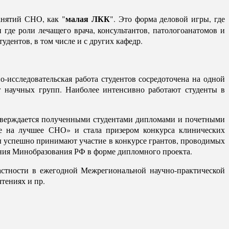
малая ЛКК
анятий СНО, как "
". Это форма деловой игры, где
где роли лечащего врача, консультантов, патологоанатомов и
удентов, в том числе и с других кафедр.
-исследовательская работа студентов сосредоточена на одной
г научных групп. Наиболее интенсивно работают студенты в
одтверждается полученными студентами дипломами и почетными
се на лучшее СНО» и стала призером конкурса клинических
 успешно принимают участие в конкурсе грантов, проводимых
ния Минобразования РФ в форме дипломного проекта.
астности в ежегодной Межрегиональной научно-практической
тениях и пр.