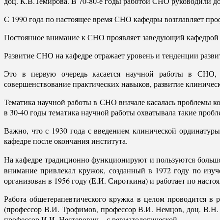
доц. К.В.Темирова. В 70-80-е годы работой СНО руководили д
С 1990 года по настоящее время СНО кафедры возглавляет про
Постоянное внимание к СНО проявляет заведующий кафедрой
Развитие СНО на кафедре отражает уровень и тенденции развит
Это в первую очередь касается научной работы в СНО, 
совершенствование практических навыков, развитие клиничес
Тематика научной работы в СНО вначале касалась проблемы к
в 30-40 годы тематика научной работы охватывала такие пробле
Важно, что с 1930 года с введением клинической ординатур
кафедре после окончания института.
На кафедре традиционно функционируют и пользуются больш
внимание привлекал кружок, созданный в 1972 году по изу
организован в 1956 году (Е.И. Сироткина) и работает по насто
Работа общетерапевтического кружка в целом проводится в
(профессор В.И. Трофимов, профессор В.И. Немцов, доц. В.Н
профессор И.И. Нестерович – с ревматологической.