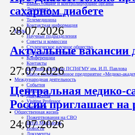
Вышестоящие и контролирующие органы
сахарном диабете
Документы
Отзывы пациентов
Телемедицина
Контактная информация
28.07.2026
Наука
Научные подразделения
Советы и комиссии
Актуальные вакансии 
Студенческое научное общество
Совет молодых ученых
Конференции
Контакты
27.07.2026
Научные журналы ПСПбГМУ им. И.П. Павлова
Малое инновационное предприятие «Медико-акаде
Международная деятельность
События
Центральная медико-с
Партнеры
Документы
России приглашает на 
Visiting Professor
Контакты
Общественная жизнь
Пожертвования на СВО
24.07.2026
Штаб МыВместе
Новости
Документы