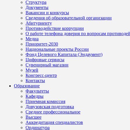
Структура
Документы
Вакансии и конкурсы
Сведения об образовательной организации
Абитуриенту
Противодействие коррупции
О работе телефона доверия по вопросам противоде
Медиа
Приоритет-2030
Национальные проекты России
Фонд Целевого Капитала (Эндаумент)
Цифровые сервисы
Сувенирный магазин
Музей
Конгресс-центр
Контакты
Образование
Факультеты
Кафедры
Приемная комиссия
Довузовская подготовка
Среднее профессиональное
Высшее
Аккредитация специалистов
Ординатура