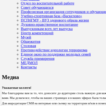
Отдел по воспитательной работе
Совет обучающихся
Профсоюзная организация сотрудников и обучающ
Учебно-спортивная база «Васкелово»
ПСПбГМУ - ВУЗ здорового образа жизни
Духовно-нравственное воспитание
Выпускникам всех лет выпуска
Центр компетенций
Музей
Общежития
Столовая
Противодействие идеологии терроризма
Единое окно по поддержке молодых семей
Служба примирения
МЕДМОЛ
Контакты
Медиа
Уважаемые коллеги!
Мы благодарны вам за то, что доносите до аудитории столь важную для к
вами. Мы делаем все, чтобы на ваших страницах и в ваших эфирах была толь
Для аккредитации СМИ на интервью или съемку на территории и/или в пом