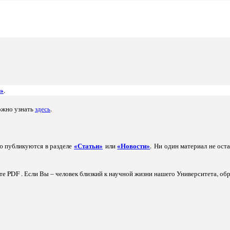
»
.
жно узнать
здесь
.
«Статьи»
«Новости»
ю публикуются в разделе
или
. Ни один материал не ост
е PDF . Если Вы – человек близкий к научной жизни нашего Университета, об