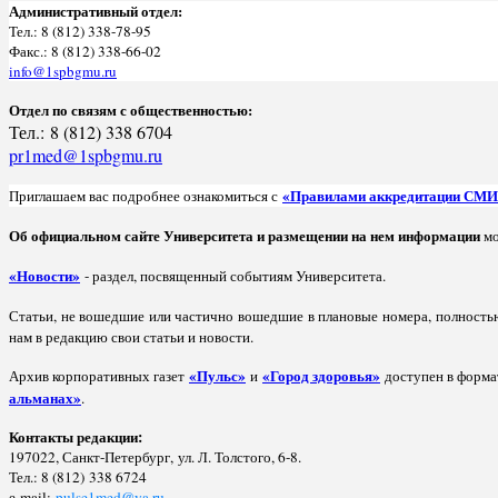
Административный отдел:
Тел.: 8 (812) 338-78-95
Факс.: 8 (812) 338-66-02
info@1spbgmu.ru
Отдел по связям с общественностью:
Тел.: 8 (812) 338 6704
pr1med@1spbgmu.ru
«Правилами аккредитации СМИ
Приглашаем вас подробнее ознакомиться с
Об официальном сайте Университета и размещении на нем информации
мо
«Новости»
- раздел, посвященный событиям Университета.
Статьи, не вошедшие или частично вошедшие в плановые номера, полность
нам в редакцию свои статьи и новости.
«Пульс»
«Город здоровья»
Архив корпоративных газет
и
доступен в формат
альманах»
.
Контакты редакции:
197022, Санкт-Петербург, ул. Л. Толстого, 6-8.
Тел.: 8 (812)
338 6724
е-mail:
pulse1med@ya.ru