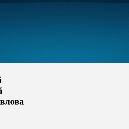
й
й
авлова