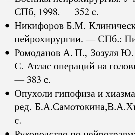
СПб, 1998. — 352 с.
Никифоров Б.М. Клиническ
нейрохирургии. — СПб.: Пит
Ромоданов А. П., Зозуля Ю.
С. Атлас операций на голов
— 383 с.
Опухоли гипофиза и хиазма
ред. Б.А.Самотокина,В.А.Х
с.
Руководство по нейротравм