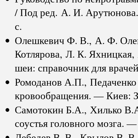
/ Под ред. А. И. Арутюнова
с.
Олешкевич Ф. В., А. Ф. Оле
Котлярова, Л. К. Яхницкая,
шеи: справочник для врачей
Ромоданов А.П., Педаченко
кровообращения. — Киев: Зд
Самотокин Б.А., Хилько В.
соустья головного мозга. —
Лебедев В. В., Крылов В. В