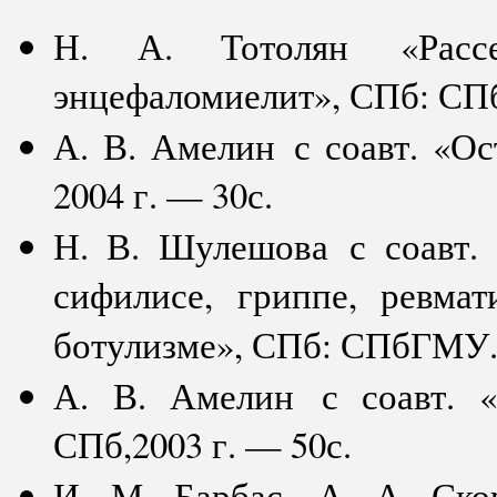
Н. А. Тотолян «Расс
энцефаломиелит», СПб: СП
А. В. Амелин с соавт. «
2004 г. — 30с.
Н. В. Шулешова с соавт.
сифилисе, гриппе, ревма
ботулизме», СПб: СПбГМУ. 
А. В. Амелин с соавт. «
СПб,2003 г. — 50с.
И. М. Барбас, А. А. Ско