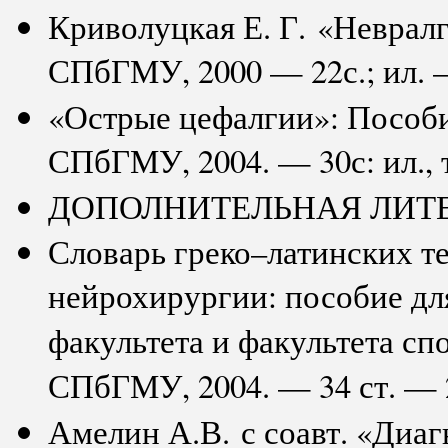
Криволуцкая Е. Г. «Неврал
СПбГМУ, 2000 — 22с.; ил. —
«Острые цефалгии»: Пособи
СПбГМУ, 2004. — 30с: ил., т
ДОПОЛНИТЕЛЬНАЯ ЛИТЕ
Словарь греко–латинских т
нейрохирургии: пособие для
факультета и факультета с
СПбГМУ, 2004. — 34 ст. — 2
Амелин А.В. с соавт. «Диаг