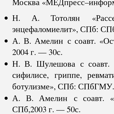
Москва «МЕДпресс–информ» 
Н. А. Тотолян «Расс
энцефаломиелит», СПб: СП
А. В. Амелин с соавт. «
2004 г. — 30с.
Н. В. Шулешова с соавт.
сифилисе, гриппе, ревма
ботулизме», СПб: СПбГМУ. 
А. В. Амелин с соавт. «
СПб,2003 г. — 50с.