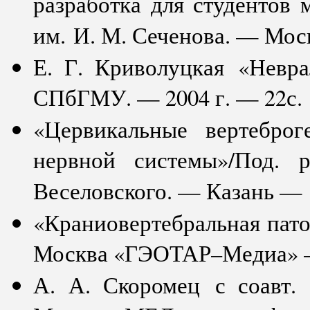
разработка для студенто
им. И. М. Сеченова. — Мос
Е. Г. Криволуцкая «Невр
СПбГМУ. — 2004 г. — 22с.
«Цервикальные вертебро
нервной системы»/Под. 
Веселовского. — Казань — 1
«Краниовертебральная пато
Москва «ГЭОТАР–Медиа» — 
А. А. Скоромец с соавт.