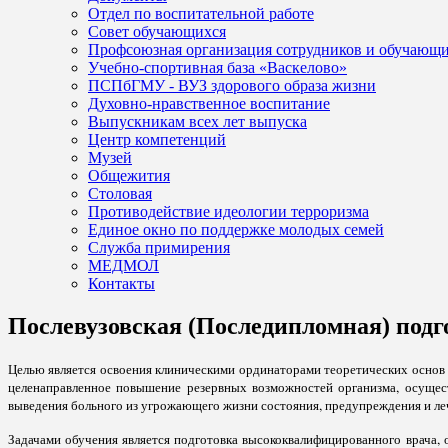
Отдел по воспитательной работе
Совет обучающихся
Профсоюзная организация сотрудников и обучающ
Учебно-спортивная база «Васкелово»
ПСПбГМУ - ВУЗ здорового образа жизни
Духовно-нравственное воспитание
Выпускникам всех лет выпуска
Центр компетенций
Музей
Общежития
Столовая
Противодействие идеологии терроризма
Единое окно по поддержке молодых семей
Служба примирения
МЕДМОЛ
Контакты
Послевузовская (Последипломная) подг
Целью является освоения клиническими ординаторами теоретических основ 
целенаправленное повышение резервных возможностей организма, осущес
выведения больного из угрожающего жизни состояния, предупреждения и леч
Задачами обучения является подготовка высококвалифицированного врача,