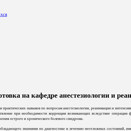
ихся
отовка на кафедре анестезиологии и реа
и практических навыков по вопросам анестезиологии, реанимации и интенси
твление при необходимости коррекции возникающих вследствие операции 
ения острого и хронического болевого синдрома.
 обладающего знаниями по диагностике и лечению неотложных состояний, и