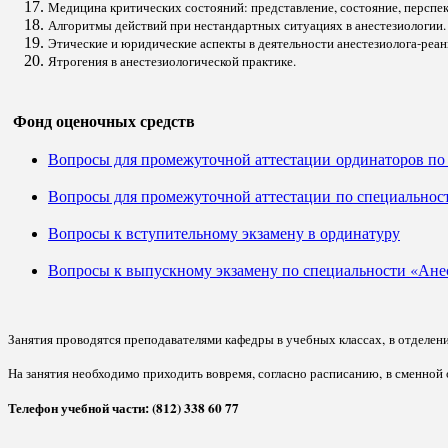
Медицина критических состояний: представление, состояние, перспек
Алгоритмы действий при нестандартных ситуациях в анестезиологии.
Этические и юридические аспекты в деятельности анестезиолога-реан
Ятрогения в анестезиологической практике.
Фонд оценочных средств
Вопросы для промежуточной аттестации ординаторов по 
Вопросы для промежуточной аттестации по специальност
Вопросы к вступительному экзамену в ординатуру
Вопросы к выпускному экзамену по специальности «Ане
Занятия проводятся преподавателями кафедры в учебных классах,
в отделен
На занятия необходимо приходить вовремя, согласно расписанию,
в сменной 
Телефон учебной части: (812) 338 60 77