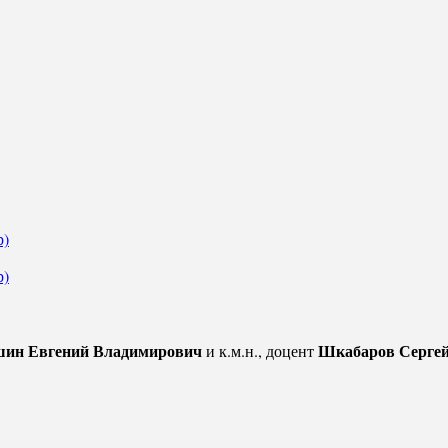
р)
р)
ин Евгений Владимирович
Шкабаров Серге
и к.м.н., доцент