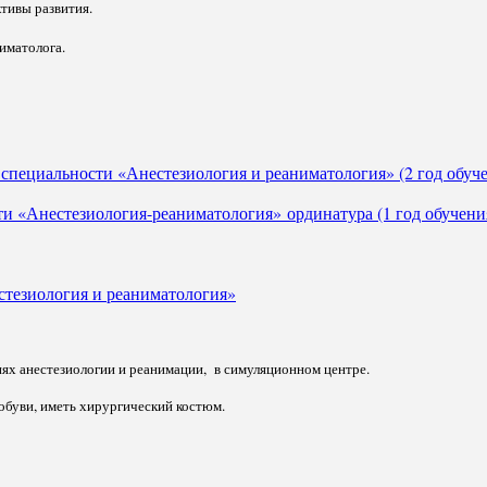
тивы развития.
иматолога.
специальности «Анестезиология и реаниматология» (2 год обуч
и «Анестезиология-реаниматология» ординатура (1 год обучени
стезиология и реаниматология»
иях анестезиологии и реанимации, в симуляционном центре.
обуви, иметь хирургический костюм.