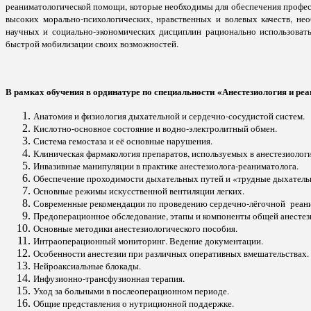
реаниматологической помощи, которые необходимы для обеспечения профес
высоких морально-психологических, нравственных и волевых качеств, не
научных и социально-экономических дисциплин рационально использоват
быстрой мобилизации своих возможностей.
В рамках обучения в ординатуре по специальности
«Анестезиология и ре
Анатомия и физиология дыхательной и сердечно-сосудистой систем.
Кислотно-основное состояние и водно-электролитный обмен.
Система гемостаза и её основные нарушения.
Клиническая фармакология препаратов, используемых в анестезиологи
Инвазивные манипуляции в практике анестезиолога-реаниматолога.
Обеспечение проходимости дыхательных путей и «трудные дыхатель
Основные режимы искусственной вентиляции легких.
Современные рекомендации по проведению сердечно-лёгочной реан
Предоперационное обследование, этапы и компоненты общей анестез
Основные методики анестезиологического пособия.
Интраоперационный мониторинг. Ведение документации.
Особенности анестезии при различных оперативных вмешательствах.
Нейроаксиальные блокады.
Инфузионно-трансфузионная терапия.
Уход за больными в послеоперационном периоде.
Общие представления о нутриционной поддержке.