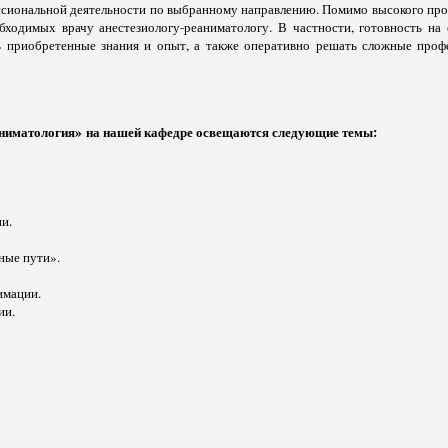
сиональной деятельности по выбранному направлению. Помимо высокого проф
обходимых врачу анестезиологу-реаниматологу. В частности, готовность на
ь приобретенные знания и опыт, а также оперативно решать сложные проф
аниматология»
на нашей кафедре освещаются следующие темы:
и.
ные пути».
имации.
ии.