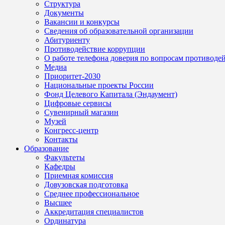
Структура
Документы
Вакансии и конкурсы
Сведения об образовательной организации
Абитуриенту
Противодействие коррупции
О работе телефона доверия по вопросам противоде
Медиа
Приоритет-2030
Национальные проекты России
Фонд Целевого Капитала (Эндаумент)
Цифровые сервисы
Сувенирный магазин
Музей
Конгресс-центр
Контакты
Образование
Факультеты
Кафедры
Приемная комиссия
Довузовская подготовка
Среднее профессиональное
Высшее
Аккредитация специалистов
Ординатура