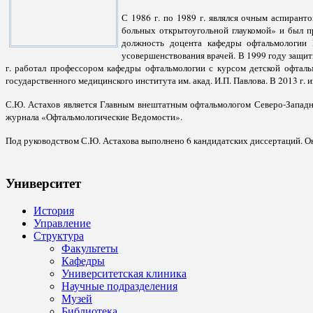
С 1986 г. по 1989 г. являлся очным аспиран
больных открытоугольной глаукомой» и был п
должность доцента кафедры офтальмологии
усовершенствования врачей. В 1999 году защит
г. работал профессором кафедры офтальмологии с курсом детской офта
государственного медицинского института им. акад. И.П. Павлова. В 2013 г.
С.Ю. Астахов является Главным внештатным офтальмологом Северо-Западно
журнала «Офтальмологические Ведомости».
Под руководством С.Ю. Астахова выполнено 6 кандидатских диссертаций. Он 
Университет
История
Управление
Структура
Факультеты
Кафедры
Университетская клиника
Научные подразделения
Музей
Библиотека