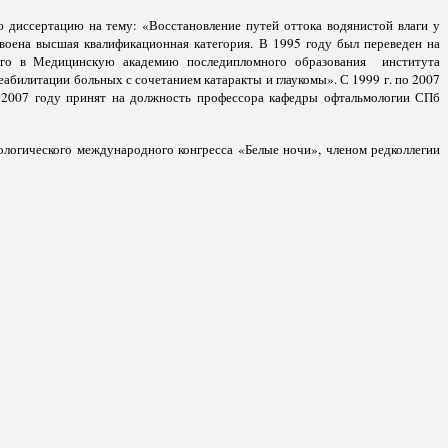
 диссертацию на тему: «Восстановление путей оттока водянистой влаги у
воена высшая квалификационная категория. В 1995 году был переведен на
ого в Медицинскую академию последипломного образования института
билитации больных с сочетанием катаракты и глаукомы». С 1999 г. по 2007
 2007 году принят на должность профессора кафедры офтальмологии СПб
ологического международного конгресса «Белые ночи», членом редколлегии