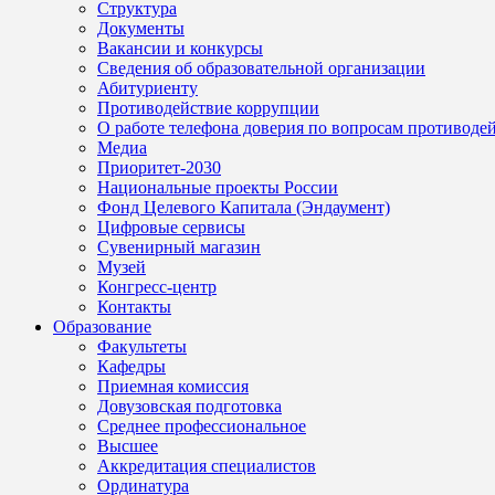
Структура
Документы
Вакансии и конкурсы
Сведения об образовательной организации
Абитуриенту
Противодействие коррупции
О работе телефона доверия по вопросам противоде
Медиа
Приоритет-2030
Национальные проекты России
Фонд Целевого Капитала (Эндаумент)
Цифровые сервисы
Сувенирный магазин
Музей
Конгресс-центр
Контакты
Образование
Факультеты
Кафедры
Приемная комиссия
Довузовская подготовка
Среднее профессиональное
Высшее
Аккредитация специалистов
Ординатура