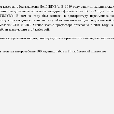
том кафедры офтальмологии ЛенГИДУВ’а. В 1989 году защитил кандидатскую
ринят на должность ассистента кафедры офтальмологии. В 1993 году прис
 ГИДУВ’а. В том же году был зачислен в докторантуру переименованн
ил докторскую диссертацию на тему: «Современные методы хирургической реа
льмологии СПб МАПО. Ученое звание профессора присвоено в 2001 году. В
 избран заведующим этой кафедрой.
го федерального округа, сопредседателем оргкомитета ежегодного офтальм
является автором более 100 научных работ и 11 изобретений и патентов.