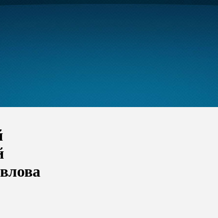
й
й
авлова