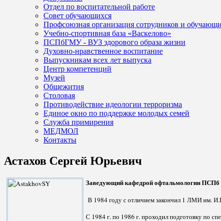
Отдел по воспитательной работе
Совет обучающихся
Профсоюзная организация сотрудников и обучающ
Учебно-спортивная база «Васкелово»
ПСПбГМУ - ВУЗ здорового образа жизни
Духовно-нравственное воспитание
Выпускникам всех лет выпуска
Центр компетенций
Музей
Общежития
Столовая
Противодействие идеологии терроризма
Единое окно по поддержке молодых семей
Служба примирения
МЕДМОЛ
Контакты
Астахов Сергей Юрьевич
Заведующий кафедрой офтальмологии ПСПб ГМ
В 1984 году с отличием закончил 1 ЛМИ им. И.П
С 1984 г. по 1986 г. проходил подготовку по 