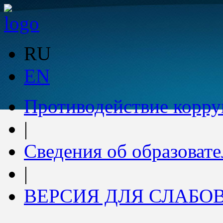
RU
EN
Противодействие корр
|
Сведения об образоват
|
ВЕРСИЯ ДЛЯ СЛАБ