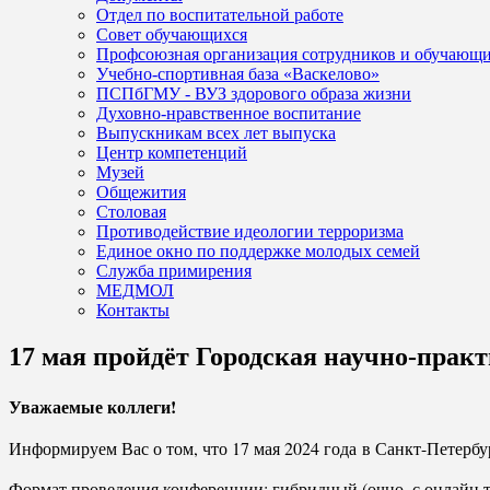
Отдел по воспитательной работе
Совет обучающихся
Профсоюзная организация сотрудников и обучающ
Учебно-спортивная база «Васкелово»
ПСПбГМУ - ВУЗ здорового образа жизни
Духовно-нравственное воспитание
Выпускникам всех лет выпуска
Центр компетенций
Музей
Общежития
Столовая
Противодействие идеологии терроризма
Единое окно по поддержке молодых семей
Служба примирения
МЕДМОЛ
Контакты
17 мая пройдёт Городская научно-пра
Уважаемые коллеги!
Информируем Вас о том, что 17 мая 2024 года в Санкт-Петерб
Формат проведения конференции: гибридный (очно, с онлайн 