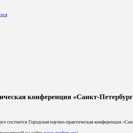
ихся
ктическая конференция «Санкт-Петербур
урге состоится Городская научно-практическая конференция «Са
трансляцией на сайте
www.medum.org
).