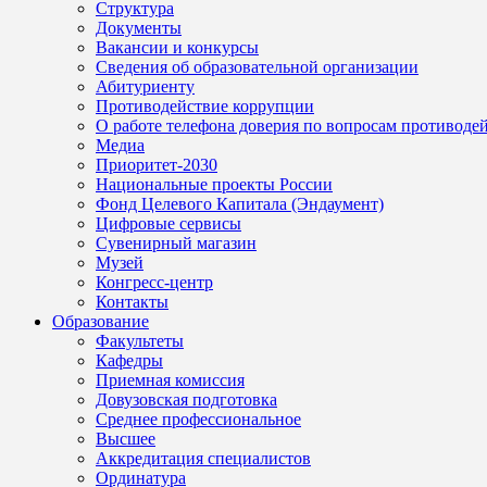
Структура
Документы
Вакансии и конкурсы
Сведения об образовательной организации
Абитуриенту
Противодействие коррупции
О работе телефона доверия по вопросам противоде
Медиа
Приоритет-2030
Национальные проекты России
Фонд Целевого Капитала (Эндаумент)
Цифровые сервисы
Сувенирный магазин
Музей
Конгресс-центр
Контакты
Образование
Факультеты
Кафедры
Приемная комиссия
Довузовская подготовка
Среднее профессиональное
Высшее
Аккредитация специалистов
Ординатура