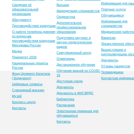
Информация для пац
Сведения об
Высшее
образовательной
Платные услуги
Аккредитация специалистов
организации
Обучающимся
Ординатура
Абитуриенту
Информация для
Дополнительное
Противодействие коррупции
специалистов
профессиональное
О работе телефона доверия
образование
Медицинские работн
по вопросам
Подготовка научных и
Вакансии
противодействия коррупции
научно-педагогических
Лекарственное обес
Минздрава России
кадров
Вышестоящие и
Медиа
Симуляционный центр
контролирующие орг
Приоритет-2030
Олимпиады
Документы
Национальные проекты
Дистанционное обучение
Отзывы пациентов
России
Обучение врачей по COVID-
Телемедицина
Фонд Целевого Капитала
19
(Эндаумент)
Контактная информа
Доступная среда
Цифровые сервисы
Документы
Сувенирный магазин
Документы в ФИСФРДО
Музей
Библиотека
Конгресс-центр
Расписание
Контакты
Электронная приемная для
обучающихся
Контакты