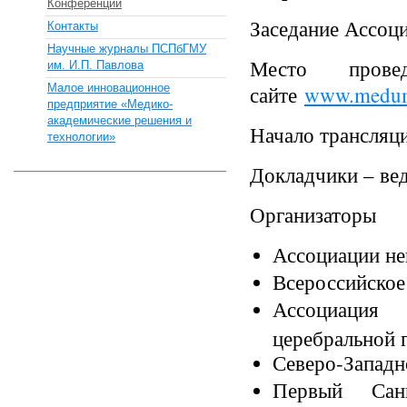
Конференции
Заседание Ассоц
Контакты
Научные журналы ПСПбГМУ
Место прове
им. И.П. Павлова
Малое инновационное
сайте
www.medum
предприятие «Медико-
академические решения и
Начало трансляци
технологии»
Докладчики – ве
Организаторы
Ассоциации не
Всероссийское
Ассоциация
церебральной 
Северо-Западн
Первый Санк