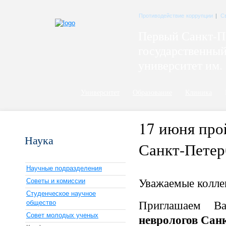
Противодействие коррупции
|
С
Первый Санкт-П
государственны
университет им. 
Университет
Образование
Клиника
17 июня про
Наука
Санкт-Петер
Научные подразделения
Уважаемые колле
Советы и комиссии
Студенческое научное
Приглашаем В
общество
неврологов Санк
Совет молодых ученых