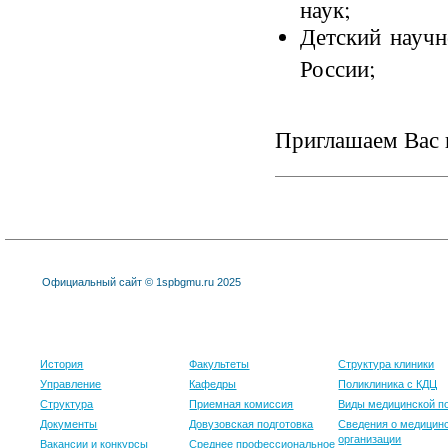
наук;
Детский науч
России;
Приглашаем Вас п
Официальный сайт © 1spbgmu.ru 2025
Университет
Образование
Клиника
История
Факультеты
Структура клиники
Управление
Кафедры
Поликлиника с КДЦ
Структура
Приемная комиссия
Виды медицинской 
Документы
Довузовская подготовка
Сведения о медицин
организации
Вакансии и конкурсы
Среднее профессиональное