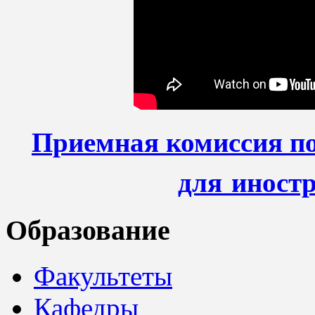
Приемная комиссия по
для иност
Образование
Факультеты
Кафедры