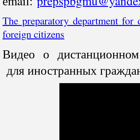
еmail:
prepspbgmu@yandex
The preparatory department for 
foreign citizens
Видео о дистанционном
для иностранных гражда