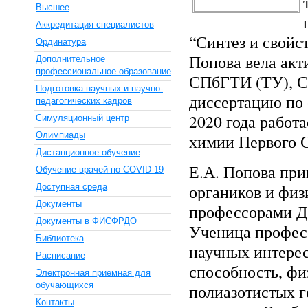
Высшее
Аккредитация специалистов
“Синтез и свойс
Ординатура
Попова вела акт
Дополнительное
профессиональное образование
СПбГТИ (ТУ), С
Подготовка научных и научно-
диссертацию по 
педагогических кадров
2020 года работ
Симуляционный центр
Олимпиады
химии Первого С
Дистанционное обучение
Е.А. Попова при
Обучение врачей по COVID-19
органиков и физ
Доступная среда
Документы
профессорами Д.
Документы в ФИСФРДО
Ученица професс
Библиотека
научных интерес
Расписание
способность, фи
Электронная приемная для
обучающихся
полиазотистых г
Контакты