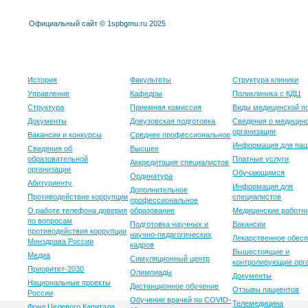
Официальный сайт © 1spbgmu.ru 2025
Университет
Образование
Клиника
История
Факультеты
Структура клиники
Управление
Кафедры
Поликлиника с КДЦ
Структура
Приемная комиссия
Виды медицинской 
Документы
Довузовская подготовка
Сведения о медицин
организации
Вакансии и конкурсы
Среднее профессиональное
Информация для пац
Сведения об
Высшее
образовательной
Платные услуги
Аккредитация специалистов
организации
Обучающимся
Ординатура
Абитуриенту
Информация для
Дополнительное
Противодействие коррупции
специалистов
профессиональное
О работе телефона доверия
образование
Медицинские работн
по вопросам
Подготовка научных и
Вакансии
противодействия коррупции
научно-педагогических
Лекарственное обес
Минздрава России
кадров
Вышестоящие и
Медиа
Симуляционный центр
контролирующие орг
Приоритет-2030
Олимпиады
Документы
Национальные проекты
Дистанционное обучение
Отзывы пациентов
России
Обучение врачей по COVID-
Телемедицина
Фонд Целевого Капитала