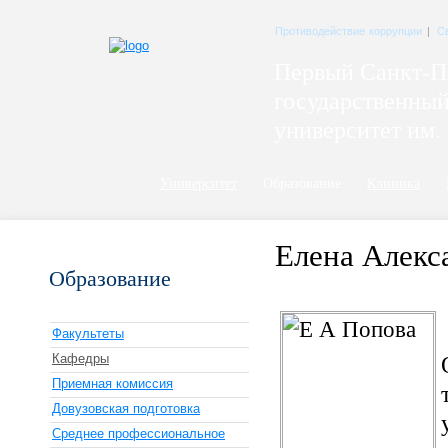
Противодействие коррупции
|
С
Первый Санкт-П
государственны
университет им. 
Университет
Образование
Клиника
Елена Алекс
Образование
Факультеты
Кафедры
Приемная комиссия
Довузовская подготовка
Среднее профессиональное