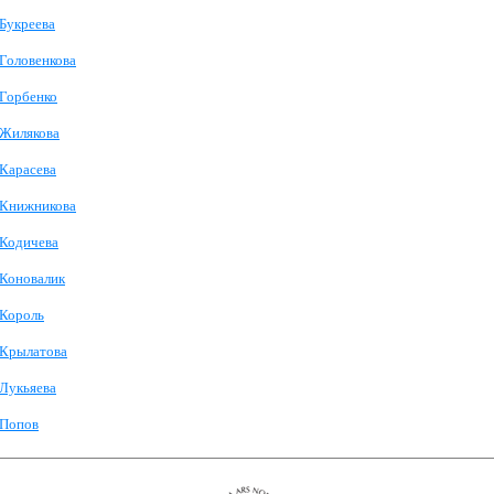
Букреева
Головенкова
Горбенко
Жилякова
Карасева
Книжникова
Кодичева
Коновалик
Король
Крылатова
Лукьяева
Попов