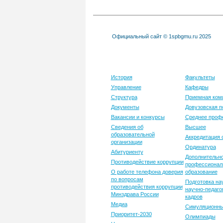
Официальный сайт © 1spbgmu.ru 2025
Университет
Образовани
История
Факультеты
Управление
Кафедры
Структура
Приемная ком
Документы
Довузовская п
Вакансии и конкурсы
Среднее проф
Сведения об
Высшее
образовательной
Аккредитация 
организации
Ординатура
Абитуриенту
Дополнительн
Противодействие коррупции
профессионал
О работе телефона доверия
образование
по вопросам
Подготовка на
противодействия коррупции
научно-педаго
Минздрава России
кадров
Медиа
Симуляционны
Приоритет-2030
Олимпиады