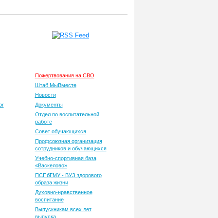
ная
Общественная жизнь
ь
Пожертвования на СВО
Штаб МыВместе
Новости
or
Документы
Отдел по воспитательной
работе
Совет обучающихся
Профсоюзная организация
сотрудников и обучающихся
Учебно-спортивная база
«Васкелово»
ПСПбГМУ - ВУЗ здорового
образа жизни
Духовно-нравственное
воспитание
Выпускникам всех лет
выпуска