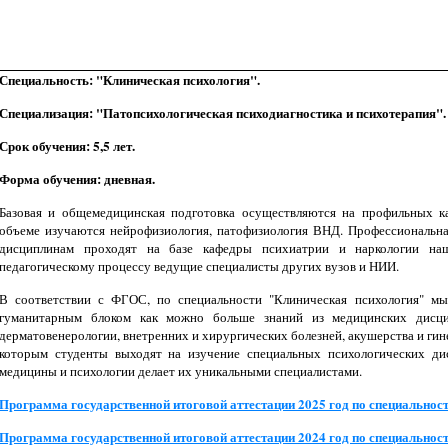
Специальность: "Клиническая психология".
Специализация: "Патопсихологическая психодиагностика и психотерапия".
Срок обучения: 5,5 лет.
Форма обучения: дневная.
Базовая и общемедицинская подготовка осуществляются на профильных 
объеме изучаются нейрофизиология, патофизиология ВНД. Профессиональна
дисциплинам проходят на базе кафедры психиатрии и наркологии наш
педагогическому процессу ведущие специалисты других вузов и НИИ.
В соответствии с ФГОС, по специальности "Клиническая психология" м
гуманитарным блоком как можно больше знаний из медицинских дисцип
дерматовенерологии, внетренних и хирургических болезней, акушерства и гинек
которым студенты выходят на изучение специальных психологических дис
медицины и психологии делает их уникальными специалистами.
Программа государственной итоговой аттестации 2025 год по специальност
Программа государственной итоговой аттестации 2024 год по специальност