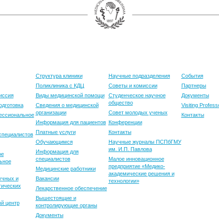
е
Клиника
Наука
Международ
деятельност
Структура клиники
Научные подразделения
События
Поликлиника с КДЦ
Советы и комиссии
Партнеры
иссия
Виды медицинской помощи
Студенческое научное
Документы
общество
одготовка
Сведения о медицинской
Visiting Profess
организации
Совет молодых ученых
ессиональное
Контакты
Информация для пациентов
Конференции
Платные услуги
Контакты
специалистов
Обучающимся
Научные журналы ПСПбГМУ
им. И.П. Павлова
Информация для
ое
специалистов
Малое инновационное
ьное
предприятие «Медико-
Медицинские работники
академические решения и
учных и
Вакансии
технологии»
гических
Лекарственное обеспечение
Вышестоящие и
й центр
контролирующие органы
Документы