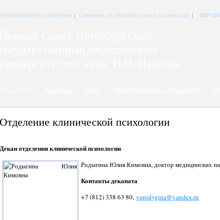
Противодействие коррупции
|
Сведения об образовательной организации
|
ВЕРСИ
Первый Санкт-Петербургский
государственный медицинский
университет им. акад. И.П. Павлова
бразование
Клиника
Наука
Международная деятельность
О
Отделение клинической психологии
Декан отделения клинической психологии
Родыгина Юлия Кимовна, доктор медицинских на
Контакты деканата
+7 (812) 338 63 80,
yurodygina@yandex.ru