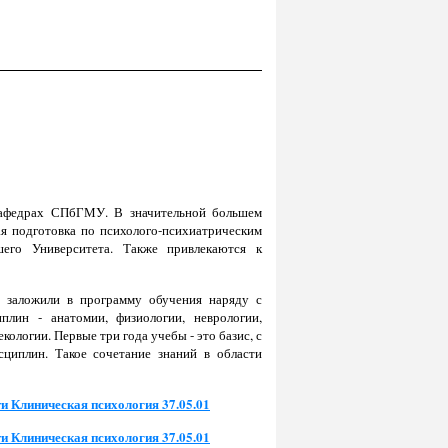
кафедрах СПбГМУ. В значительной большем
я подготовка по психолого-психиатрическим
его Университета. Также привлекаются к
ы заложили в программу обучения наряду с
лин - анатомии, физиологии, неврологии,
ологии. Первые три года учебы - это базис, с
циплин. Такое сочетание знаний в области
и Клиническая психология 37.05.01
и Клиническая психология 37.05.01