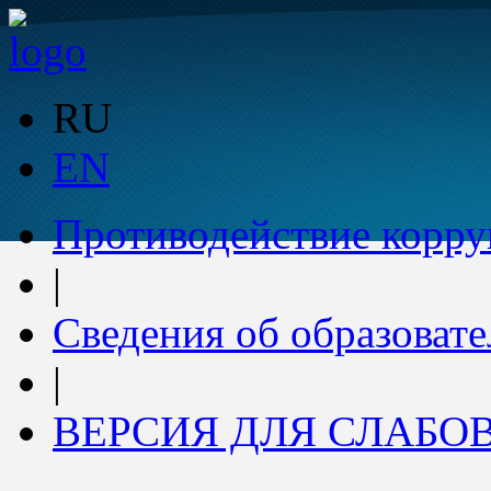
RU
EN
Противодействие корр
|
Сведения об образоват
|
ВЕРСИЯ ДЛЯ СЛАБ