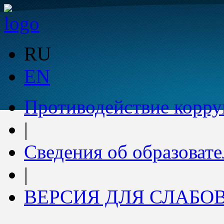
RU
EN
Противодействие корр
|
Сведения об образоват
|
ВЕРСИЯ ДЛЯ СЛАБ