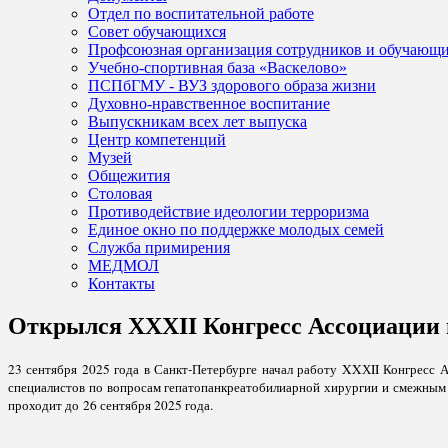
Отдел по воспитательной работе
Совет обучающихся
Профсоюзная организация сотрудников и обучающ
Учебно-спортивная база «Васкелово»
ПСПбГМУ - ВУЗ здорового образа жизни
Духовно-нравственное воспитание
Выпускникам всех лет выпуска
Центр компетенций
Музей
Общежития
Столовая
Противодействие идеологии терроризма
Единое окно по поддержке молодых семей
Служба примирения
МЕДМОЛ
Контакты
Открылся XXХII Конгресс Ассоциации 
23 сентября 2025 года в Санкт-Петербурге начал работу XXХII Конгресс
специалистов по вопросам гепатопанкреатобилиарной хирургии и смежным н
проходит до 26 сентября 2025 года.