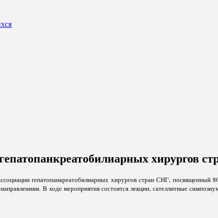
ихся
гепатопанкреатобилиарных хирургов ст
 Ассоциации гепатопанкреатобилиарных хирургов стран СНГ, посвященный 8
аправлениям. В ходе мероприятия состоятся лекции, сателлитные симпозиум