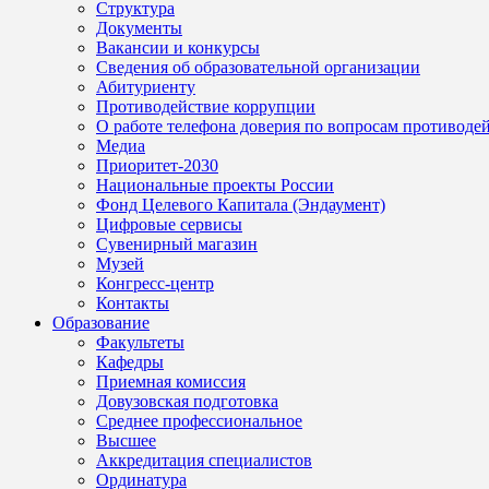
Структура
Документы
Вакансии и конкурсы
Сведения об образовательной организации
Абитуриенту
Противодействие коррупции
О работе телефона доверия по вопросам противоде
Медиа
Приоритет-2030
Национальные проекты России
Фонд Целевого Капитала (Эндаумент)
Цифровые сервисы
Сувенирный магазин
Музей
Конгресс-центр
Контакты
Образование
Факультеты
Кафедры
Приемная комиссия
Довузовская подготовка
Среднее профессиональное
Высшее
Аккредитация специалистов
Ординатура