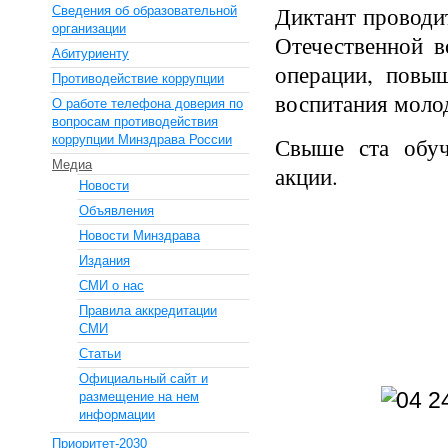
Диктант проводи
Сведения об образовательной
организации
Отечественной в
Абитуриенту
операции, повыш
Противодействие коррупции
воспитания моло
О работе телефона доверия по
вопросам противодействия
коррупции Минздрава России
Свыше ста обуч
Медиа
акции.
Новости
Объявления
Новости Минздрава
Издания
СМИ о нас
Правила аккредитации
СМИ
Статьи
Официальный сайт и
размещение на нем
информации
Приоритет-2030