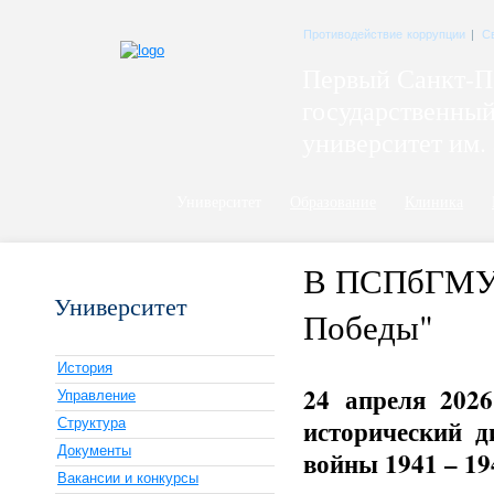
Противодействие коррупции
|
С
Первый Санкт-П
государственны
университет им. 
Университет
Образование
Клиника
В ПСПбГМУ и
Университет
Победы"
История
24 апреля 202
Управление
исторический д
Структура
Документы
войны 1941 – 19
Вакансии и конкурсы