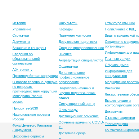
Университет
Образование
Клиника
История
Факультеты
Структура клиники
Управление
Кафедры
Поликлиника с КДЦ
Структура
Приемная комиссия
Виды медицинской 
Документы
Довузовская подготовка
Сведения о медицин
организации
Вакансии и конкурсы
Среднее профессиональное
Информация для пац
Сведения об
Высшее
образовательной
Платные услуги
Аккредитация специалистов
организации
Обучающимся
Ординатура
Абитуриенту
Информация для
Дополнительное
Противодействие коррупции
специалистов
профессиональное
О работе телефона доверия
образование
Медицинские работн
по вопросам
Подготовка научных и
Вакансии
противодействия коррупции
научно-педагогических
Лекарственное обес
Минздрава России
кадров
Вышестоящие и
Медиа
Симуляционный центр
контролирующие орг
Приоритет-2030
Олимпиады
Документы
Национальные проекты
Дистанционное обучение
Отзывы пациентов
России
Обучение врачей по COVID-
Телемедицина
Фонд Целевого Капитала
19
(Эндаумент)
Контактная информа
Доступная среда
Цифровые сервисы