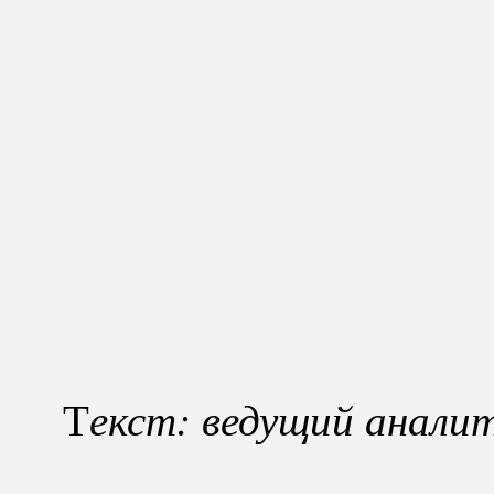
екст: ведущий анали
Т