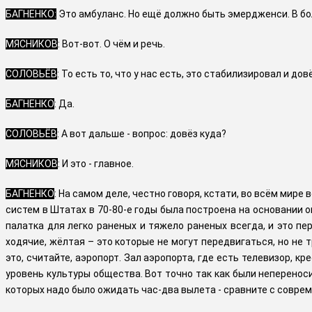
БАГНЕНКО:
Это амбуланс. Но ещё должно быть эмердженси. В б
МЯСНИКОВ
: Вот-вот. О чём и речь.
СОЛОВЬЁВ
: То есть то, что у нас есть, это стабилизировал и довё
БАГНЕНКО
: Да.
СОЛОВЬЁВ
: А вот дальше - вопрос: довёз куда?
МЯСНИКОВ
: И это - главное.
БАГНЕНКО
: На самом деле, честно говоря, кстати, во всём мире
систем в Штатах в 70-80-е годы была построена на основании о
палатка для легко раненых и тяжело раненых всегда, и это пе
ходячие, жёлтая – это которые не могут передвигаться, но не 
это, считайте, аэропорт. Зал аэропорта, где есть телевизор, к
уровень культуры общества. Вот точно так как были непереноси
которых надо было ожидать час-два вылета - сравните с соврем