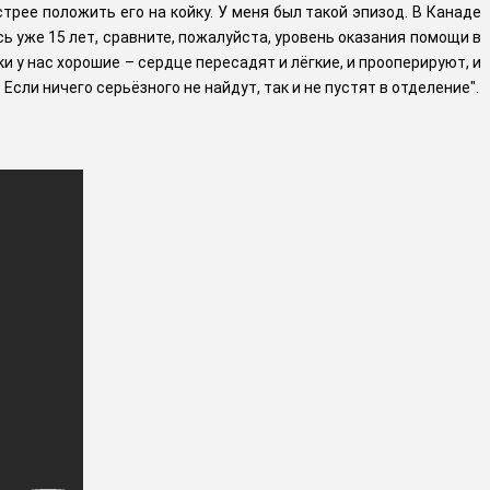
трее положить его на койку. У меня был такой эпизод. В Канаде
сь уже 15 лет, сравните, пожалуйста, уровень оказания помощи в
ики у нас хорошие – сердце пересадят и лёгкие, и прооперируют, и
сли ничего серьёзного не найдут, так и не пустят в отделение".