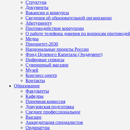
Структура
Документы
Вакансии и конкурсы
Сведения об образовательной организации
Абитуриенту
Противодействие коррупции
О работе телефона доверия по вопросам противоде
Медиа
Приоритет-2030
Национальные проекты России
Фонд Целевого Капитала (Эндаумент)
Цифровые сервисы
Сувенирный магазин
Музей
Конгресс-центр
Контакты
Образование
Факультеты
Кафедры
Приемная комиссия
Довузовская подготовка
Среднее профессиональное
Высшее
Аккредитация специалистов
Ординатура