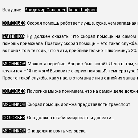
Ведущие -
Владимир Соловьёв
,
Анна Шафран
.
СОЛОВЬЁВ
: Скорая помощь работает лучше, хуже, чем западная
БАГНЕНКО
: Ну, должен сказать, что скорая помощь на самом 
помощь приезжала. Поэтому скорая помощь – это такая служба, 
вот она что в те годы, что в эти, приблизительно. Плюс-минус 2%.
МЯСНИКОВ
: Можно я перебью. Вопрос был какой? Дело в том, 
кружится – "Я не могу! Вызовите скорую помощь!", температура
Просто такой службы, как у нас, в этом виде ни в одной из запад
СОЛОВЬЁВ
: По логике мы же понимаем, что на самом деле долж
МЯСНИКОВ
: Скорая помощь должна представлять транспорт.
СОЛОВЬЁВ
: Она должна стабилизировать и довезти…
МЯСНИКОВ
: Она должна взять человека…