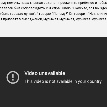
ему помочь, наша главная задача - проскочить приёмное и побыс
иставлен был сопровождать. И я спрашиваю: "Скажите, вот вы зде
 было гораздо лучше". Я говорю: "Почему?" Он говорит: "Нет, клин
еня привозят в эмердженси, мурыжат-мурыжат, мурыжат-мурыжат. Е