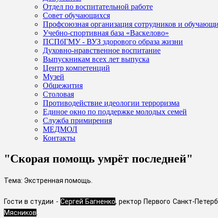
Отдел по воспитательной работе
Совет обучающихся
Профсоюзная организация сотрудников и обучающ
Учебно-спортивная база «Васкелово»
ПСПбГМУ - ВУЗ здорового образа жизни
Духовно-нравственное воспитание
Выпускникам всех лет выпуска
Центр компетенций
Музей
Общежития
Столовая
Противодействие идеологии терроризма
Единое окно по поддержке молодых семей
Служба примирения
МЕДМОЛ
Контакты
"Скорая помощь умрёт последней"
Тема: Экстренная помощь.
Гости в студии -
Сергей Багненко
, ректор Первого Санкт-Петер
Мясников
.