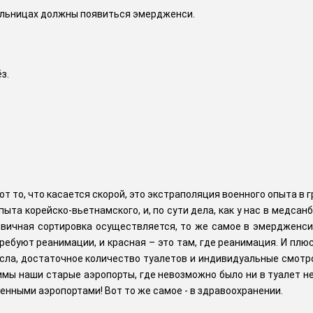
ольницах должны появиться эмердженси.
з.
 вот то, что касается скорой, это экстраполяция военного опыта в
пыта корейско-вьетнамского, и, по сути дела, как у нас в медса
рвичная сортировка осуществляется, то же самое в эмердженси 
требуют реанимации, и красная – это там, где реанимация. И пл
ресла, достаточное количество туалетов и индивидуальные смотров
мы наши старые аэропорты, где невозможно было ни в туалет не 
енными аэропортами! Вот то же самое - в здравоохранении.