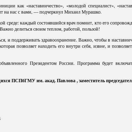
иции как «наставничество», «молодой специалист», «настав
жит на нас с вами, — подчеркнул Михаил Мурашко.
кой среде: каждый состоявшийся врач помнит, кто его сопровожд
 Важно делиться своим теплом, работой, пользой!
ться, и поддерживать здравоохранение. Важно, чтобы в наставни
оторая позволяет находить его внутри себя, извне, и позволяе
 объявленного Президентом России. Программа будет включа
ихся ПСПбГМУ им. акад. Павлова , заместитель председател