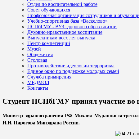
Отдел по воспитательной работе
Совет обучающихся
Профсоюзная организация сотрудников и обучающ
Учебно-спортивная база «Васкелово»
ПСПбГМУ - ВУЗ здорового образа жизни
Духовно-нравственное воспитание
Выпускникам всех лет выпуска
Центр компетенций
Музей
Общежития
Столовая
Противодействие идеологии терроризма
Единое окно по поддержке молодых семей
Служба примирения
МЕДМОЛ
Контакты
Студент ПСПбГМУ принял участие во 
Министр здравоохранения РФ
Михаил Мурашко встретил
Н.И. Пирогова Минздрава России.