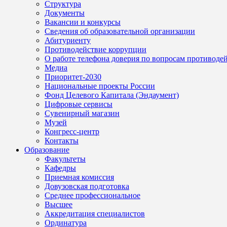
Структура
Документы
Вакансии и конкурсы
Сведения об образовательной организации
Абитуриенту
Противодействие коррупции
О работе телефона доверия по вопросам противоде
Медиа
Приоритет-2030
Национальные проекты России
Фонд Целевого Капитала (Эндаумент)
Цифровые сервисы
Сувенирный магазин
Музей
Конгресс-центр
Контакты
Образование
Факультеты
Кафедры
Приемная комиссия
Довузовская подготовка
Среднее профессиональное
Высшее
Аккредитация специалистов
Ординатура