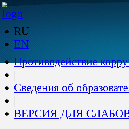
RU
EN
Противодействие корр
|
Сведения об образоват
|
ВЕРСИЯ ДЛЯ СЛАБ