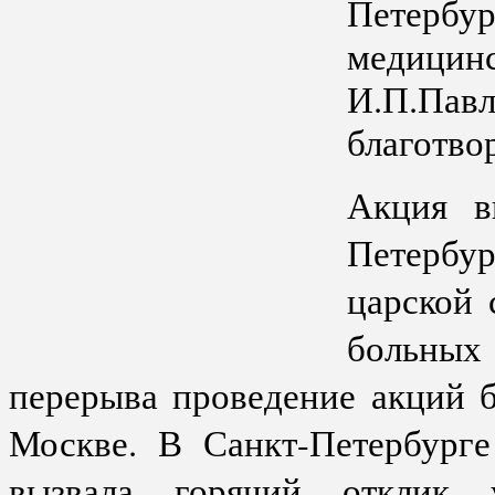
Петерб
медицинс
И.П.Па
благотво
Акция в
Петербу
царской 
больных
перерыва проведение акций б
Москве. В Санкт-Петербурге
вызвала горячий отклик 