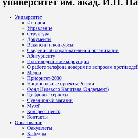
университет им. акад. И.П. П
Университет
История
Управление
Структура
Документы
Вакансии и конкурсы
Сведения об образовательной организации
Абитуриенту
Противодействие коррупции
О работе телефона доверия по вопросам противоде
Медиа
Приоритет-2030
Национальные проекты России
Фонд Целевого Капитала (Эндаумент)
Цифровые сервисы
Сувенирный магазин
Музей
Конгресс-центр
Контакты
Образование
Факультеты
Кафедры