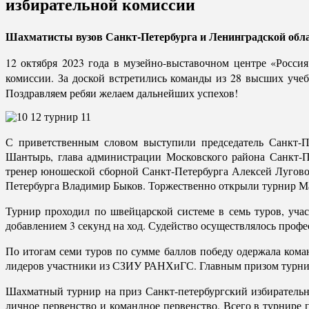
избирательной комиссии
Шахматисты вузов Санкт-Петербурга и Ленинградской обла
12 октября 2023 года в музейно-выставочном центре «Росси
комиссии. За доской встретились команды из 28 высших уче
Поздравляем ребяи желаем дальнейших успехов!
С приветственным словом выступили председатель Санкт-П
Шантырь, глава администрации Московского района Санкт-П
тренер юношеской сборной Санкт-Петербурга Алексей Лугов
Петербурга Владимир Быков. Торжественно открыли турнир М
Турнир проходил по швейцарской системе в семь туров, учас
добавлением 3 секунд на ход. Судейство осуществлялось про
По итогам семи туров по сумме баллов победу одержала ко
лидеров участники из СЗИУ РАНХиГС. Главным призом турнир
Шахматный турнир на приз Санкт-петербургский избирательн
личное первенство и командное первенство. Всего в турнире