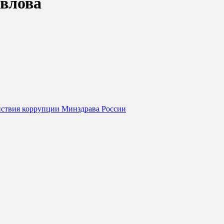
авлова
йствия коррупции Минздрава России