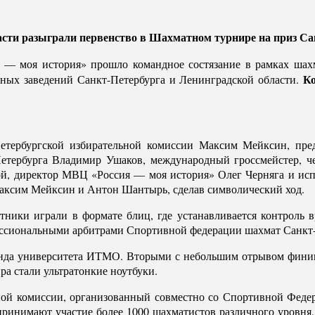
сти разыграли первенство в Шахматном турнире на приз Са
я — моя история» прошло командное состязание в рамках шах
Ко
бных заведений Санкт-Петербурга и Ленинградской области.
етербургской избирательной комиссии Максим Мейксин, пред
етербурга Владимир Ушаков, международный гроссмейстер, че
ой, директор МВЦ «Россия — моя история» Олег Черняга и ис
аксим Мейксин и Антон Шантырь, сделав символический ход.
тники играли в формате блиц, где устанавливается контроль 
фессиональными арбитрами Спортивной федерации шахмат Санкт-
манда университета ИТМО. Вторыми с небольшим отрывом финиш
а стали ультратонкие ноутбуки.
ой комиссии, организованный совместно со Спортивной Федера
 принимают участие более 1000 шахматистов различного уровня