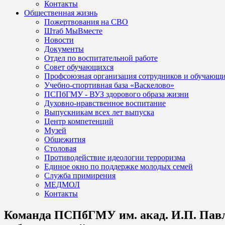
Контакты
Общественная жизнь
Пожертвования на СВО
Штаб МыВместе
Новости
Документы
Отдел по воспитательной работе
Совет обучающихся
Профсоюзная организация сотрудников и обучающ
Учебно-спортивная база «Васкелово»
ПСПбГМУ - ВУЗ здорового образа жизни
Духовно-нравственное воспитание
Выпускникам всех лет выпуска
Центр компетенций
Музей
Общежития
Столовая
Противодействие идеологии терроризма
Единое окно по поддержке молодых семей
Служба примирения
МЕДМОЛ
Контакты
Команда ПСПбГМУ им. акад. И.П. Павл