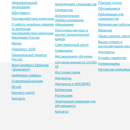
образовательной
Платные услуги
Аккредитация специалистов
организации
Обучающимся
Ординатура
Абитуриенту
Информация для
Дополнительное
Противодействие коррупции
специалистов
профессиональное
О работе телефона доверия
образование
Медицинские работн
по вопросам
Подготовка научных и
Вакансии
противодействия коррупции
научно-педагогических
Лекарственное обес
Минздрава России
кадров
Вышестоящие и
Медиа
Симуляционный центр
контролирующие орг
Приоритет-2030
Олимпиады
Документы
Национальные проекты
Дистанционное обучение
Отзывы пациентов
России
Обучение врачей по COVID-
Телемедицина
Фонд Целевого Капитала
19
(Эндаумент)
Контактная информа
Доступная среда
Цифровые сервисы
Документы
Сувенирный магазин
Документы в ФИСФРДО
Музей
Библиотека
Конгресс-центр
Расписание
Контакты
Электронная приемная для
обучающихся
Контакты