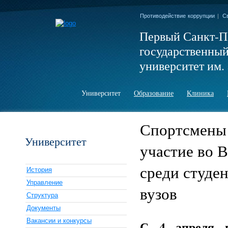
Противодействие коррупции
|
С
Первый Санкт-П
государственны
университет им. 
Университет
Образование
Клиника
Спортсмены
Университет
участие во 
среди студе
История
Управление
вузов
Структура
Документы
Вакансии и конкурсы
С 4 апреля п