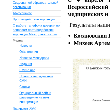
Сведения об образовательной
Всероссийск
организации
медицинских и 
Абитуриенту
Противодействие коррупции
Результаты наши
О работе телефона доверия по
вопросам противодействия
Косановский В
коррупции Минздрава России
Медиа
Михеев Артем 
Новости
Объявления
Новости Минздрава
Издания
СМИ о нас
Правила аккредитации
СМИ
Статьи
Официальный сайт и
размещение на нем
информации
Приоритет-2030