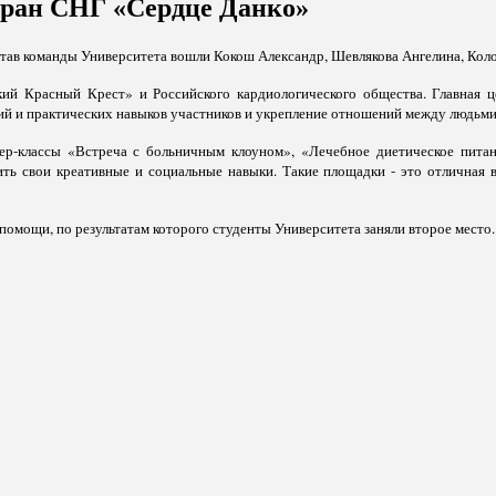
тран СНГ «Сердце Данко»
остав команды Университета вошли Кокош Александр, Шевлякова Ангелина, Кол
кий Красный Крест» и Российского кардиологического общества. Главная ц
ий и практических навыков участников и укрепление отношений между людьми
тер-классы «Встреча с больничным клоуном», «Лечебное диетическое питан
ить свои креативные и социальные навыки. Такие площадки - это отличная 
помощи, по результатам которого студенты Университета заняли второе место.