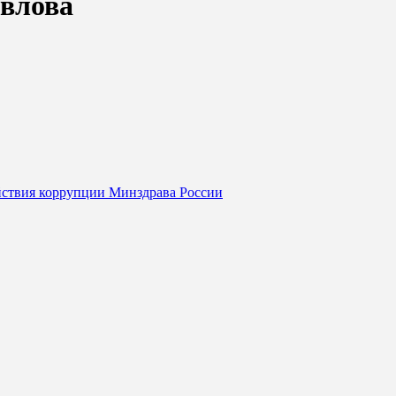
авлова
йствия коррупции Минздрава России