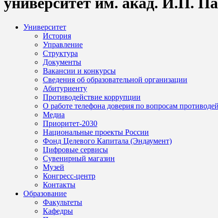
университет им. акад. И.П. П
Университет
История
Управление
Структура
Документы
Вакансии и конкурсы
Сведения об образовательной организации
Абитуриенту
Противодействие коррупции
О работе телефона доверия по вопросам противоде
Медиа
Приоритет-2030
Национальные проекты России
Фонд Целевого Капитала (Эндаумент)
Цифровые сервисы
Сувенирный магазин
Музей
Конгресс-центр
Контакты
Образование
Факультеты
Кафедры