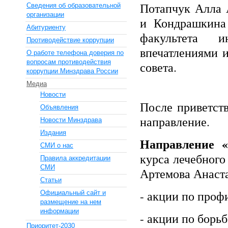
Потапчук Алла А
Сведения об образовательной
организации
и Кондрашкина 
Абитуриенту
факультета и
Противодействие коррупции
впечатлениями 
О работе телефона доверия по
вопросам противодействия
совета.
коррупции Минздрава России
Медиа
Новости
После приветст
Объявления
направление.
Новости Минздрава
Издания
Направление «
СМИ о нас
курса лечебного
Правила аккредитации
СМИ
Артемова Анаст
Статьи
- акции по про
Официальный сайт и
размещение на нем
информации
- акции по борь
Приоритет-2030