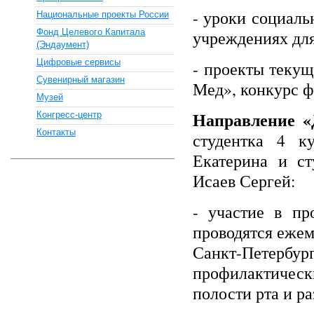
- уроки социаль
Национальные проекты России
Фонд Целевого Капитала
учреждениях для
(Эндаумент)
Цифровые сервисы
- проекты текущ
Сувенирный магазин
Мед», конкурс ф
Музей
Направление «
Конгресс-центр
Контакты
студентка 4 ку
Екатерина и ст
Исаев Сергей:
- участие в пр
проводятся ежем
Санкт-Петербу
профилактическ
полости рта и р