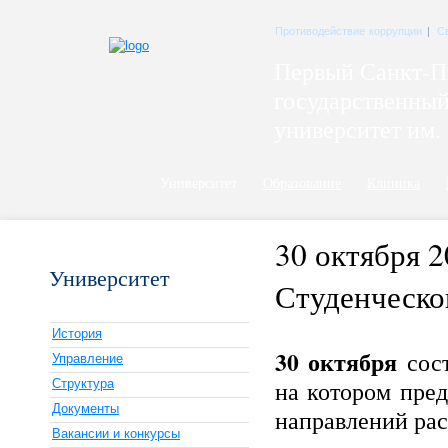
Противодействие коррупции
|
С
Первый Санкт-П
государственны
университет им. 
Университет
Образование
Клиника
30 октября 2
Университет
Студенческо
История
30 октября
сост
Управление
на котором пре
Структура
Документы
направлений рас
Вакансии и конкурсы