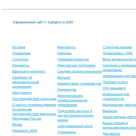
Официальный сайт © 1spbgmu.ru 2025
Университет
Образование
Клиника
История
Факультеты
Структура клиники
Управление
Кафедры
Поликлиника с КДЦ
Структура
Приемная комиссия
Виды медицинской 
Документы
Довузовская подготовка
Сведения о медицин
организации
Вакансии и конкурсы
Среднее профессиональное
Информация для пац
Сведения об
Высшее
образовательной
Платные услуги
Аккредитация специалистов
организации
Обучающимся
Ординатура
Абитуриенту
Информация для
Дополнительное
Противодействие коррупции
специалистов
профессиональное
О работе телефона доверия
образование
Медицинские работн
по вопросам
Подготовка научных и
Вакансии
противодействия коррупции
научно-педагогических
Лекарственное обес
Минздрава России
кадров
Вышестоящие и
Медиа
Симуляционный центр
контролирующие орг
Приоритет-2030
Олимпиады
Документы