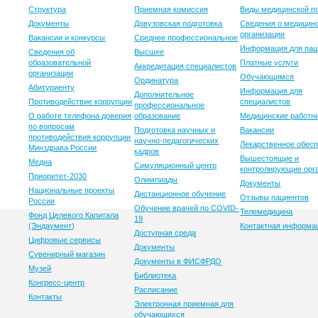
Структура
Приемная комиссия
Виды медицинской 
Документы
Довузовская подготовка
Сведения о медицин
организации
Вакансии и конкурсы
Среднее профессиональное
Информация для пац
Сведения об
Высшее
образовательной
Платные услуги
Аккредитация специалистов
организации
Обучающимся
Ординатура
Абитуриенту
Информация для
Дополнительное
Противодействие коррупции
специалистов
профессиональное
О работе телефона доверия
образование
Медицинские работн
по вопросам
Подготовка научных и
Вакансии
противодействия коррупции
научно-педагогических
Лекарственное обес
Минздрава России
кадров
Вышестоящие и
Медиа
Симуляционный центр
контролирующие орг
Приоритет-2030
Олимпиады
Документы
Национальные проекты
Дистанционное обучение
Отзывы пациентов
России
Обучение врачей по COVID-
Телемедицина
Фонд Целевого Капитала
19
(Эндаумент)
Контактная информа
Доступная среда
Цифровые сервисы
Документы
Сувенирный магазин
Документы в ФИСФРДО
Музей
Библиотека
Конгресс-центр
Расписание
Контакты
Электронная приемная для
обучающихся