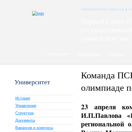
Противодействие коррупции
|
С
Первый Санкт-П
государственны
университет им. 
Университет
Образование
Клиника
Команда ПСП
Университет
олимпиаде п
История
23 апреля ко
Управление
И.П.Павлова «
Структура
Документы
региональной о
Вакансии и конкурсы