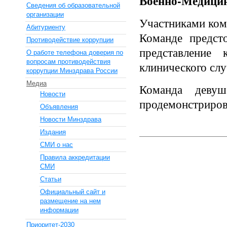
Военно-Медицин
Сведения об образовательной
организации
Участниками кома
Абитуриенту
Команде предст
Противодействие коррупции
представление 
О работе телефона доверия по
вопросам противодействия
клинического слу
коррупции Минздрава России
Медиа
Команда деву
Новости
продемонстриров
Объявления
Новости Минздрава
Издания
СМИ о нас
Правила аккредитации
СМИ
Статьи
Официальный сайт и
размещение на нем
информации
Приоритет-2030