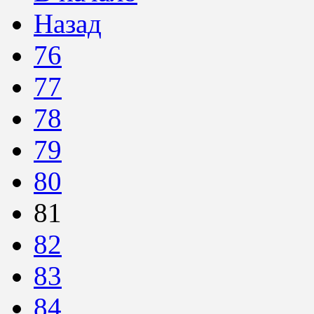
Назад
76
77
78
79
80
81
82
83
84