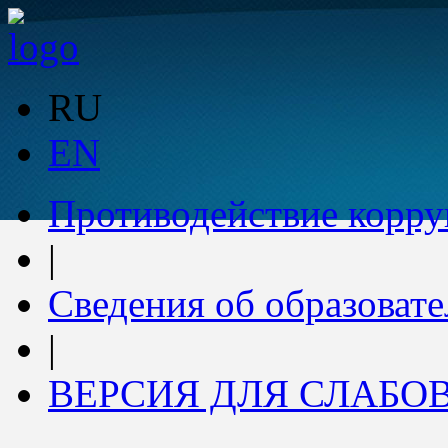
RU
EN
Противодействие корр
|
Сведения об образоват
|
ВЕРСИЯ ДЛЯ СЛАБ