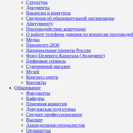
Структура
Документы
Вакансии и конкурсы
Сведения об образовательной организации
Абитуриенту
Противодействие коррупции
О работе телефона доверия по вопросам противоде
Медиа
Приоритет-2030
Национальные проекты России
Фонд Целевого Капитала (Эндаумент)
Цифровые сервисы
Сувенирный магазин
Музей
Конгресс-центр
Контакты
Образование
Факультеты
Кафедры
Приемная комиссия
Довузовская подготовка
Среднее профессиональное
Высшее
Аккредитация специалистов
Ординатура