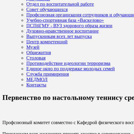
Отдел по воспитательной работе
Совет обучающихся
Профсоюзная организация сотрудников и обучающ
Учебно-спортивная база «Васкелово»
ПСПбГМУ - ВУЗ здорового образа жизни
Духовно-нравственное воспитание
Выпускникам всех лет выпуска
Центр компетенций
Музей
Общежития
Столовая
Противодействие идеологии терроризма
Единое окно по поддержке молодых семей
Служба примирения
МЕДМОЛ
Контакты
Первенство по настольному теннису ср
Профсоюзный комитет совместно с Кафедрой физического восп
Приглашаем всех желающих принять участие в соревновании.