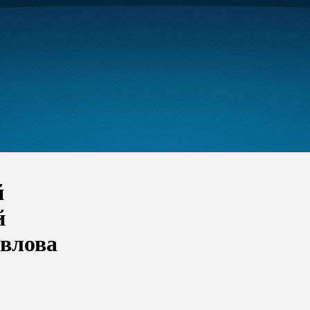
й
й
авлова