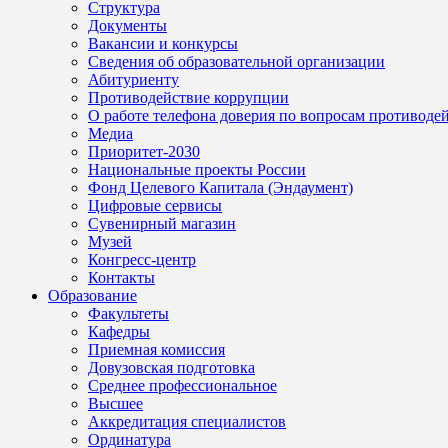
Структура
Документы
Вакансии и конкурсы
Сведения об образовательной организации
Абитуриенту
Противодействие коррупции
О работе телефона доверия по вопросам противоде
Медиа
Приоритет-2030
Национальные проекты России
Фонд Целевого Капитала (Эндаумент)
Цифровые сервисы
Сувенирный магазин
Музей
Конгресс-центр
Контакты
Образование
Факультеты
Кафедры
Приемная комиссия
Довузовская подготовка
Среднее профессиональное
Высшее
Аккредитация специалистов
Ординатура