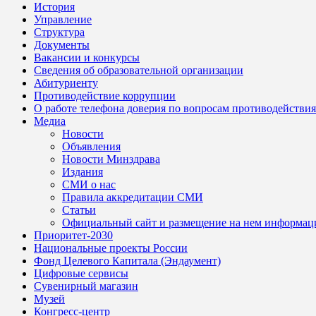
История
Управление
Структура
Документы
Вакансии и конкурсы
Сведения об образовательной организации
Абитуриенту
Противодействие коррупции
О работе телефона доверия по вопросам противодействи
Медиа
Новости
Объявления
Новости Минздрава
Издания
СМИ о нас
Правила аккредитации СМИ
Статьи
Официальный сайт и размещение на нем информац
Приоритет-2030
Национальные проекты России
Фонд Целевого Капитала (Эндаумент)
Цифровые сервисы
Сувенирный магазин
Музей
Конгресс-центр