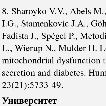
8. Sharoyko V.V., Abels M.,
I.G., Stamenkovic J.A., Göh
Fadista J., Spégel P., Meto
L., Wierup N., Mulder H. L
mitochondrial dysfunction t
secretion and diabetes. Hu
23(21):5733-49.
Университет