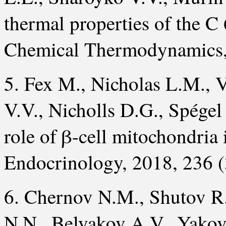
thermal properties of the C 
Chemical Thermodynamics, 
5. Fex M., Nicholas L.M., 
V.V., Nicholls D.G., Spégel
role of β-cell mitochondria 
Endocrinology, 2018, 236 
6. Chernov N.M., Shutov R.
N.N., Belyakov A.V., Yakovl