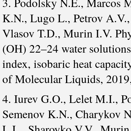
3. Podolsky N.E., Marcos 
K.N., Lugo L., Petrov A.V.
Vlasov T.D., Murin I.V. Phy
(OH) 22–24 water solutions: 
index, isobaric heat capacit
of Molecular Liquids, 2019
4. Iurev G.O., Lelet M.I., P
Semenov K.N., Charykov N.
L.L., Sharoyko V.V., Muri