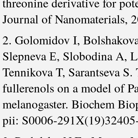
threonine derivative for pote
Journal of Nanomaterials, 
2. Golomidov I, Bolshakov
Slepneva Е, Slobodina A, L
Tennikova T, Sarantseva S. 
fullerenols on a model of P
melanogaster. Biochem Bi
pii: S0006-291X(19)32405-