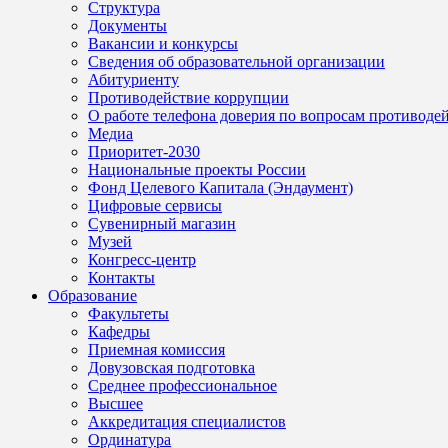
Структура
Документы
Вакансии и конкурсы
Сведения об образовательной организации
Абитуриенту
Противодействие коррупции
О работе телефона доверия по вопросам противоде
Медиа
Приоритет-2030
Национальные проекты России
Фонд Целевого Капитала (Эндаумент)
Цифровые сервисы
Сувенирный магазин
Музей
Конгресс-центр
Контакты
Образование
Факультеты
Кафедры
Приемная комиссия
Довузовская подготовка
Среднее профессиональное
Высшее
Аккредитация специалистов
Ординатура