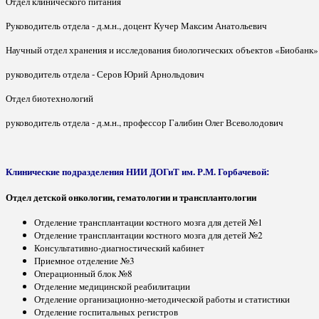
Отдел клинического питания
Руководитель отдела - д.м.н., доцент Кучер Максим Анатольевич
Научный отдел хранения и исследования биологических объектов «Биобанк»
руководитель отдела - Серов Юрий Арнольдович
Отдел биотехнологий
руководитель отдела - д.м.н., профессор Галибин Олег Всеволодович
Клинические подразделения НИИ ДОГиТ им. Р.М. Горбачевой:
Отдел детской онкологии, гематологии и трансплантологии
Отделение трансплантации костного мозга для детей №1
Отделение трансплантации костного мозга для детей №2
Консультативно-диагностический кабинет
Приемное отделение №3
Операционный блок №8
Отделение медицинской реабилитации
Отделение организационно-методической работы и статистики
Отделение госпитальных регистров