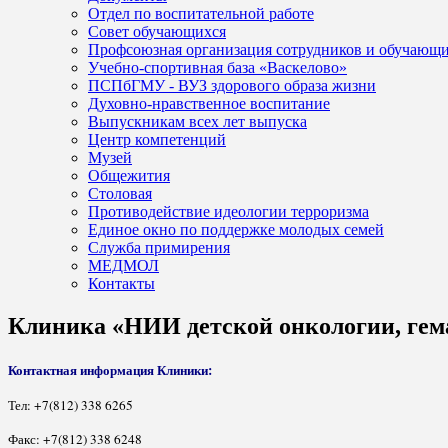
Отдел по воспитательной работе
Совет обучающихся
Профсоюзная организация сотрудников и обучающ
Учебно-спортивная база «Васкелово»
ПСПбГМУ - ВУЗ здорового образа жизни
Духовно-нравственное воспитание
Выпускникам всех лет выпуска
Центр компетенций
Музей
Общежития
Столовая
Противодействие идеологии терроризма
Единое окно по поддержке молодых семей
Служба примирения
МЕДМОЛ
Контакты
Клиника «НИИ детской онкологии, гема
Контактная информация Клиники:
Тел: +7(812) 338 6265
Факс: +7(812) 338 6248