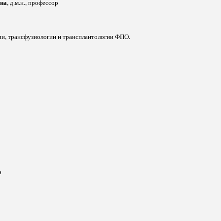
вна
, д.м.н., профессор
ии, трансфузиологии и трансплантологии ФПО.
овна
а