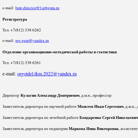
e-mail:
bmt-director@1spbgmu.ru
Регистратура
Тел: +7(812) 338 6262
e-mail:
reg.gem@yandex.ru
Отделение организационно-методической работы и статистики
Тел: +7(812) 338 6261
e-mail:
orgotdel.tkm.2022@yandex.ru
Кулагин Александр Дмитриевич
Директор
, д.м.н., профессор
Моисеев Иван Сергеевич
Заместитель директора по научной работе
, д.м.н.,
Бондаренко Сергей Николаевич
Заместитель директора по лечебной работе
Маркова Инна Викторовна
Заместитель директора по педиатрии
, ассистент