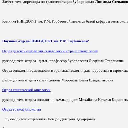
Зубаровская Людмила Степано
Заместитель директора по трансплантации
Клиника НИИ ДОГиТ им. Р.М. Горбачевой является базой кафедры гематолог
Научные отделы НИИ ДОГиТ им. Р.М. Горбачевой:
Отдел детской онкологии, гематологии и трансплантологии
руководитель отдела - д.м.н., профессор Зубаровская Людмила Степан
Отдел онкологии,гематологии и трансплантологии для подростков и взрослых
руководитель отдела - к.м.н., доцент Морозова Елена Владиславовна
Отдел клинической онкологии
руководитель отдела онкологии - к.м.н., доцент Михайлова Наталья Борисовн
Отдел трансфузиологии
руководитель отделения - Певцов Дмитрий Эдуардович