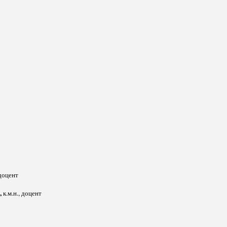
 доцент
,
к.м.н., доцент