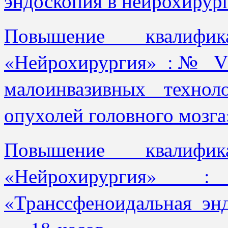
эндоскопия в нейрохирур
Повышение квалифи
«Нейрохирургия» :№ V0
малоинвазивных техно
опухолей головного мозг
Повышение квалифи
«Нейрохирургия
«Транссфеноидальная эн