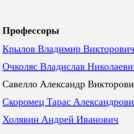
Профессоры
Крылов Владимир Викторови
Очколяс Владислав Николаеви
Савелло Александр Викторов
Скоромец Тарас Александров
Холявин Андрей Иванович