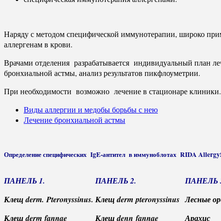
Наряду с методом специфической иммунотерапии, широко прим
аллергенам в крови.
Врачами отделения разрабатывается индивидуальный план леч
бронхиальной астмы, анализ результатов пикфлоуметрии.
При необходимости возможно лечение в стационаре клиники. 
Виды аллергии и медобы борьбы с нею
Лечение бронхиальной астмы
Определение специфических IgE-антител в иммуноблотах RIDA Allergy
ПАНЕЛЬ 1.
ПАНЕЛЬ 2.
ПАНЕЛЬ 
Клещ derm. Pteronyssinus.
Клещ derm pteronyssinus
Лесные ор
Клещ derm fannae
Клещ denn fannae
Арахис