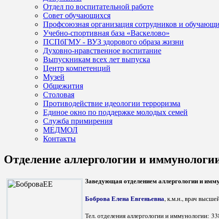
Отдел по воспитательной работе
Совет обучающихся
Профсоюзная организация сотрудников и обучающ
Учебно-спортивная база «Васкелово»
ПСПбГМУ - ВУЗ здорового образа жизни
Духовно-нравственное воспитание
Выпускникам всех лет выпуска
Центр компетенций
Музей
Общежития
Столовая
Противодействие идеологии терроризма
Единое окно по поддержке молодых семей
Служба примирения
МЕДМОЛ
Контакты
Отделение аллергологии и иммунологи
Заведующая отделением аллергологии и имм
Боброва Елена Евгеньевна
, к.м.н., врач высш
Тел. отделения аллергологии и иммунологии:
33