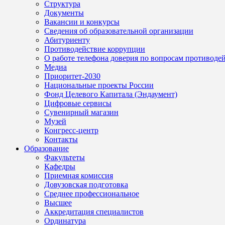
Структура
Документы
Вакансии и конкурсы
Сведения об образовательной организации
Абитуриенту
Противодействие коррупции
О работе телефона доверия по вопросам противоде
Медиа
Приоритет-2030
Национальные проекты России
Фонд Целевого Капитала (Эндаумент)
Цифровые сервисы
Сувенирный магазин
Музей
Конгресс-центр
Контакты
Образование
Факультеты
Кафедры
Приемная комиссия
Довузовская подготовка
Среднее профессиональное
Высшее
Аккредитация специалистов
Ординатура