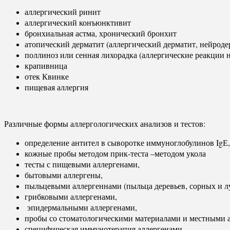
аллергический ринит
аллергический конъюнктивит
бронхиальная астма, хронический бронхит
атопический дерматит (аллергический дерматит, нейроде
поллиноз или сенная лихорадка (аллергические реакции 
крапивница
отек Квинке
пищевая аллергия
Различные формы аллергологических анализов и тестов:
определение антител в сыворотке иммуноглобулинов IgЕ,
кожные пробы методом прик-теста –методом укола
тесты с пищевыми аллергенами,
бытовыми аллергены,
пыльцевыми аллергеннами (пыльца деревьев, сорных и лу
грибковыми аллергенами,
эпидермальными аллергенами,
пробы со стоматологическими материалами и местными 
специфическая иммунотерапия аллергенами.