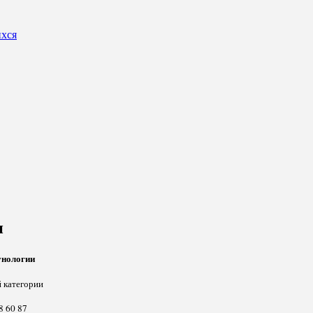
ихся
и
унологии
ей категории
8 60 87