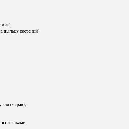
рмит)
на пыльцу растений)
говых трав),
анестетиками,