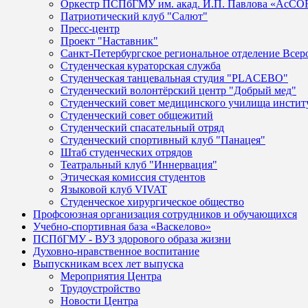
Оркестр ПСПбГМУ им. акад. И.П. Павлова «AcCO
Патриотический клуб "Салют"
Пресс-центр
Проект "Наставник"
Санкт-Петербургское региональное отделение Все
Cтуденческая кураторская служба
Студенческая танцевальная студия "PLACEBO"
Студенческий волонтёрский центр "Добрый мед"
Студенческий совет медицинского училища институ
Студенческий совет общежитий
Студенческий спасательный отряд
Студенческий спортивный клуб "Панацея"
Штаб студенческих отрядов
Театральный клуб "Иннервация"
Этическая комиссия студентов
Языковой клуб VIVAT
Студенческое хирургическое общество
Профсоюзная организация сотрудников и обучающихся
Учебно-спортивная база «Васкелово»
ПСПбГМУ - ВУЗ здорового образа жизни
Духовно-нравственное воспитание
Выпускникам всех лет выпуска
Мероприятия Центра
Трудоустройство
Новости Центра