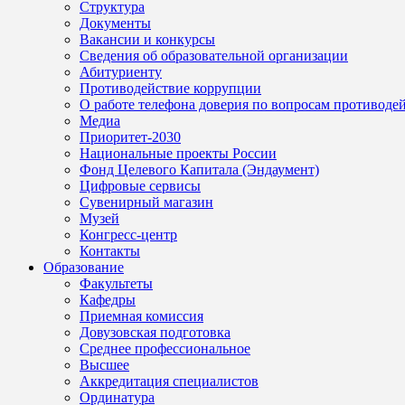
Структура
Документы
Вакансии и конкурсы
Сведения об образовательной организации
Абитуриенту
Противодействие коррупции
О работе телефона доверия по вопросам противоде
Медиа
Приоритет-2030
Национальные проекты России
Фонд Целевого Капитала (Эндаумент)
Цифровые сервисы
Сувенирный магазин
Музей
Конгресс-центр
Контакты
Образование
Факультеты
Кафедры
Приемная комиссия
Довузовская подготовка
Среднее профессиональное
Высшее
Аккредитация специалистов
Ординатура