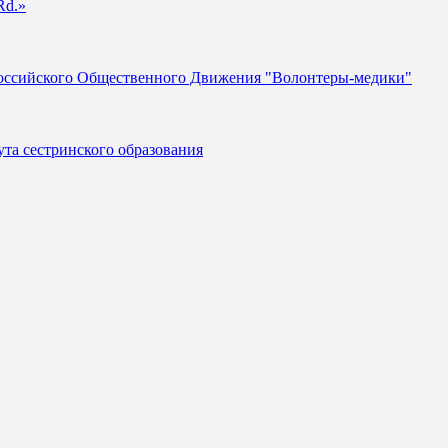
Rd.»
российского Общественного Движения "Волонтеры-медики"
та сестринского образования