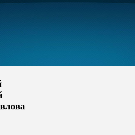
й
й
авлова