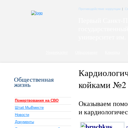
Противодействие коррупции
|
С
Первый Санкт-П
государственны
университет им. 
Университет
Образование
Клиника
Кардиологич
Общественная
койками №
жизнь
Пожертвования на СВО
Оказываем помо
Штаб МыВместе
и кардиологичес
Новости
Документы