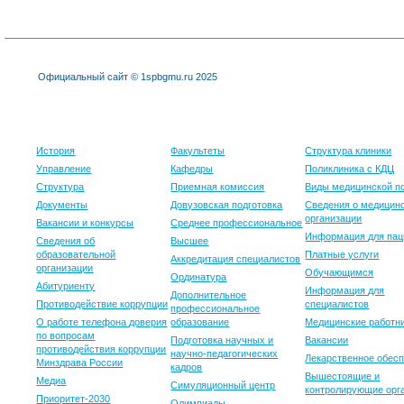
Официальный сайт © 1spbgmu.ru 2025
Университет
Образование
Клиника
История
Факультеты
Структура клиники
Управление
Кафедры
Поликлиника с КДЦ
Структура
Приемная комиссия
Виды медицинской 
Документы
Довузовская подготовка
Сведения о медицин
организации
Вакансии и конкурсы
Среднее профессиональное
Информация для пац
Сведения об
Высшее
образовательной
Платные услуги
Аккредитация специалистов
организации
Обучающимся
Ординатура
Абитуриенту
Информация для
Дополнительное
Противодействие коррупции
специалистов
профессиональное
О работе телефона доверия
образование
Медицинские работн
по вопросам
Подготовка научных и
Вакансии
противодействия коррупции
научно-педагогических
Лекарственное обес
Минздрава России
кадров
Вышестоящие и
Медиа
Симуляционный центр
контролирующие орг
Приоритет-2030
Олимпиады