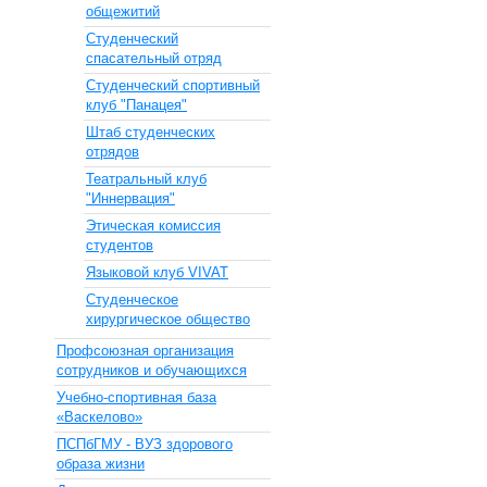
общежитий
Студенческий
спасательный отряд
Студенческий спортивный
клуб "Панацея"
Штаб студенческих
отрядов
Театральный клуб
"Иннервация"
Этическая комиссия
студентов
Языковой клуб VIVAT
Студенческое
хирургическое общество
Профсоюзная организация
сотрудников и обучающихся
Учебно-спортивная база
«Васкелово»
ПСПбГМУ - ВУЗ здорового
образа жизни