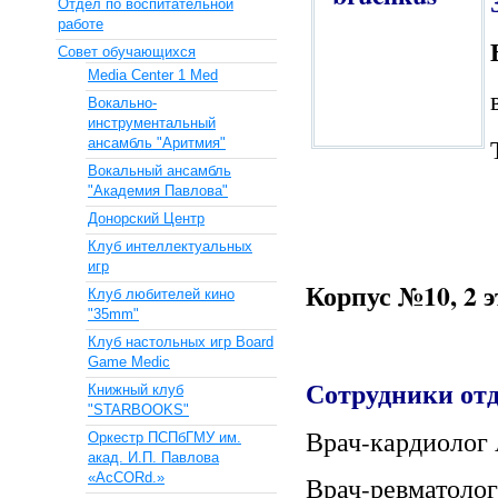
Отдел по воспитательной
работе
Совет обучающихся
Media Center 1 Med
Вокально-
инструментальный
ансамбль "Аритмия"
Вокальный ансамбль
"Академия Павлова"
Донорский Центр
Клуб интеллектуальных
игр
Корпус №10, 2 э
Клуб любителей кино
"35mm"
Клуб настольных игр Board
Game Medic
Сотрудники от
Книжный клуб
"STARBOOKS"
Врач-кардиолог
Оркестр ПСПбГМУ им.
акад. И.П. Павлова
«AcCORd.»
Врач-ревматоло