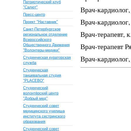
Патриотический клуб
"Салют"
Врач-кардиолог,
Пресс-центр
Врач-кардиолог,
Проект "Наставник"
Санкт-Петербургское
Врач-терапевт, к
региональное отделение
Всероссийского
Врач-терапевт Р
Общественного Движения
"Волонтеры-медики"
Врач-кардиолог,
Cтуденческая кураторская
служба
Студенческая
танцевальная студия
"PLACEBO"
Студенческий
волонтёрский центр
"Добрый мед"
Студенческий совет
медицинского училища
института сестринского
образования
Студенческий совет