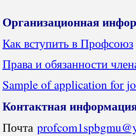
Организационная инфо
Как вступить в Профсоюз
Права и обязанности чле
Sample of application for j
Контактная информаци
Почта
profcom1spbgmu@y