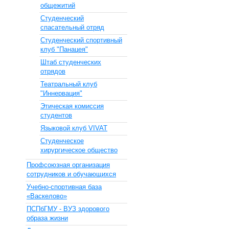
общежитий
Студенческий
спасательный отряд
Студенческий спортивный
клуб "Панацея"
Штаб студенческих
отрядов
Театральный клуб
"Иннервация"
Этическая комиссия
студентов
Языковой клуб VIVAT
Студенческое
хирургическое общество
Профсоюзная организация
сотрудников и обучающихся
Учебно-спортивная база
«Васкелово»
ПСПбГМУ - ВУЗ здорового
образа жизни