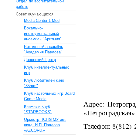
Отдел по воспитательной
работе
Совет обучающихся
Media Center 1 Med
Вокально-
инструментальный
ансамбль "Аритмия"
Вокальный ансамбль
"Академия Павлова"
Донорский Центр
Клуб интеллектуальных
игр
Клуб любителей кино
"35mm"
Клуб настольных игр Board
Game Medic
Адрес: Петрогра
Книжный клуб
«Петроградская»,
"STARBOOKS"
Оркестр ПСПбГМУ им.
Телефон: 8(812) 
акад. И.П. Павлова
«AcCORd.»