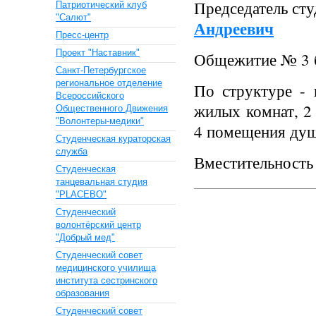
Председатель ст
Патриотический клуб
"Салют"
Андреевич
Пресс-центр
Проект "Наставник"
Общежитие № 3 б
Санкт-Петербургское
региональное отделение
По структуре - 
Всероссийского
жилых комнат, 2
Общественного Движения
"Волонтеры-медики"
4 помещения душ
Cтуденческая кураторская
служба
Вместительность 
Студенческая
танцевальная студия
"PLACEBO"
Студенческий
волонтёрский центр
"Добрый мед"
Студенческий совет
медицинского училища
института сестринского
образования
Студенческий совет