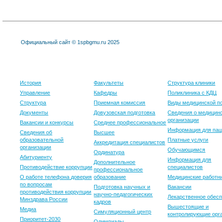
Официальный сайт © 1spbgmu.ru 2025
Университет
Образование
Клиника
История
Факультеты
Структура клиники
Управление
Кафедры
Поликлиника с КДЦ
Структура
Приемная комиссия
Виды медицинской 
Документы
Довузовская подготовка
Сведения о медицин
организации
Вакансии и конкурсы
Среднее профессиональное
Информация для пац
Сведения об
Высшее
образовательной
Платные услуги
Аккредитация специалистов
организации
Обучающимся
Ординатура
Абитуриенту
Информация для
Дополнительное
Противодействие коррупции
специалистов
профессиональное
О работе телефона доверия
образование
Медицинские работн
по вопросам
Подготовка научных и
Вакансии
противодействия коррупции
научно-педагогических
Лекарственное обес
Минздрава России
кадров
Вышестоящие и
Медиа
Симуляционный центр
контролирующие орг
Приоритет-2030
Олимпиады