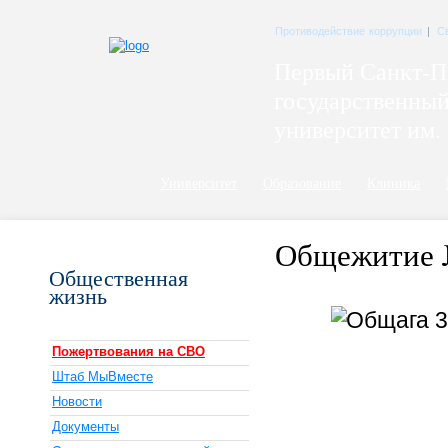
Противодействие коррупции
|
С
Первый Санкт-П
государственны
университет им. 
Университет
Образование
Клиника
Общежитие
Общественная
жизнь
Пожертвования на СВО
Штаб МыВместе
Новости
Документы