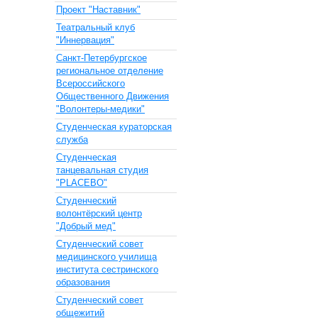
Проект "Наставник"
Театральный клуб
"Иннервация"
Санкт-Петербургское
региональное отделение
Всероссийского
Общественного Движения
"Волонтеры-медики"
Cтуденческая кураторская
служба
Студенческая
танцевальная студия
"PLACEBO"
Студенческий
волонтёрский центр
"Добрый мед"
Студенческий совет
медицинского училища
института сестринского
образования
Студенческий совет
общежитий