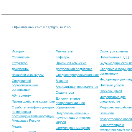
Официальный сайт © 1spbgmu.ru 2025
Университет
Образование
Клиника
История
Факультеты
Структура клиники
Управление
Кафедры
Поликлиника с КДЦ
Структура
Приемная комиссия
Виды медицинской 
Документы
Довузовская подготовка
Сведения о медицин
организации
Вакансии и конкурсы
Среднее профессиональное
Информация для пац
Сведения об
Высшее
образовательной
Платные услуги
Аккредитация специалистов
организации
Обучающимся
Ординатура
Абитуриенту
Информация для
Дополнительное
Противодействие коррупции
специалистов
профессиональное
О работе телефона доверия
образование
Медицинские работн
по вопросам
Подготовка научных и
Вакансии
противодействия коррупции
научно-педагогических
Лекарственное обес
Минздрава России
кадров
Вышестоящие и
Медиа
Симуляционный центр
контролирующие орг