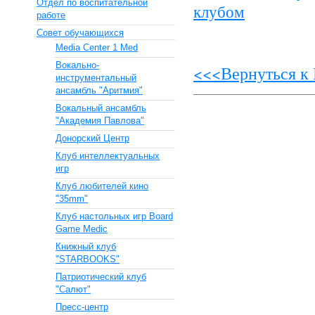
Отдел по воспитательной
клубом
работе
Совет обучающихся
Media Center 1 Med
Вокально-
<<<Вернуться к
инструментальный
ансамбль "Аритмия"
Вокальный ансамбль
"Академия Павлова"
Донорский Центр
Клуб интеллектуальных
игр
Клуб любителей кино
"35mm"
Клуб настольных игр Board
Game Medic
Книжный клуб
"STARBOOKS"
Патриотический клуб
"Салют"
Пресс-центр