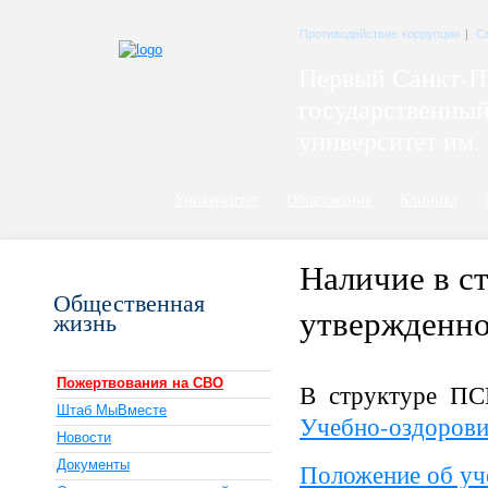
Противодействие коррупции
|
С
Первый Санкт-П
государственны
университет им. 
Университет
Образование
Клиника
Наличие в ст
Общественная
утвержденно
жизнь
Пожертвования на СВО
В структуре ПС
Штаб МыВместе
Учебно-оздорови
Новости
Документы
Положение об уч