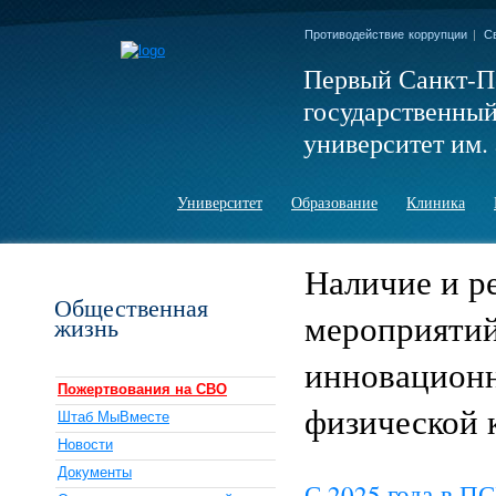
Противодействие коррупции
|
С
Первый Санкт-П
государственны
университет им. 
Университет
Образование
Клиника
Наличие и р
Общественная
мероприятий
жизнь
инновационн
Пожертвования на СВО
физической 
Штаб МыВместе
Новости
Документы
С 2025 года в П