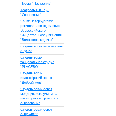
Проект "Наставник"
Театральный клуб
"Иннервация"
Санкт-Петербургское
региональное отделение
Всероссийского
Общественного Движения
"Волонтеры-медики"
Cтуденческая кураторская
служба
Студенческая
танцевальная студия
"PLACEBO"
Студенческий
волонтёрский центр
"Добрый мед"
Студенческий совет
медицинского училища
института сестринского
образования
Студенческий совет
общежитий