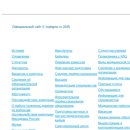
Официальный сайт © 1spbgmu.ru 2025
Университет
Образование
Клиника
История
Факультеты
Структура клиники
Управление
Кафедры
Поликлиника с КДЦ
Структура
Приемная комиссия
Виды медицинской 
Документы
Довузовская подготовка
Сведения о медицин
организации
Вакансии и конкурсы
Среднее профессиональное
Информация для пац
Сведения об
Высшее
образовательной
Платные услуги
Аккредитация специалистов
организации
Обучающимся
Ординатура
Абитуриенту
Информация для
Дополнительное
Противодействие коррупции
специалистов
профессиональное
О работе телефона доверия
образование
Медицинские работн
по вопросам
Подготовка научных и
Вакансии
противодействия коррупции
научно-педагогических
Лекарственное обес
Минздрава России
кадров
Вышестоящие и
Медиа
Симуляционный центр
контролирующие орг