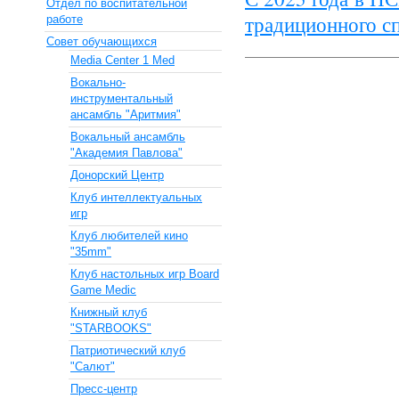
Отдел по воспитательной
традиционного с
работе
Совет обучающихся
Media Center 1 Med
Вокально-
инструментальный
ансамбль "Аритмия"
Вокальный ансамбль
"Академия Павлова"
Донорский Центр
Клуб интеллектуальных
игр
Клуб любителей кино
"35mm"
Клуб настольных игр Board
Game Medic
Книжный клуб
"STARBOOKS"
Патриотический клуб
"Салют"
Пресс-центр