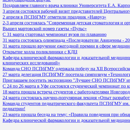
Поздравляем главного врача клиники Университета Е.А. Карпо
3 апреля состоялся рабочий визит представителей Центральног
2 апреля в ПСПбГМУ отметили праздник «Навруз»
2-3 апреля состоялась "Современная детская стоматология и о
Вышел мартовский номер газеты «Пульс»
С 31 марта стартовал чемпионат вузов по плаванию
31 марта состоялась олимпиада «Последователи Авиценны - 2
31 марта прошло вручение ежегодной премии в сфере медицин
Открытие холла поликлиники с КДЦ
Кафедра клинической фармакологии и доказательной медицин
клинических исследований»
Команда СНО ПСПбГМУ одержала победу на XII Всероссийско
27 марта делегация ПСПбГМУ посетила симпозиум «Технологич
Приглашаем посетить экспозицию "Лучшее СНО ПСПбГМУ им
С 24 по 26 марта в Уфе состоялся студенческий чемпионат по
18 марта прошла встреча студентов с работодателями Новгород
24 марта состоялась научно-популярная лекция «Опыт разрабо
Команда студентов педиатрического факультета ПСПбГМУ им. 
педиатрии!
23 марта прошла беседа на тему: «Правила поведения при об
Кафедра клинической фармакологии и доказательной медицин